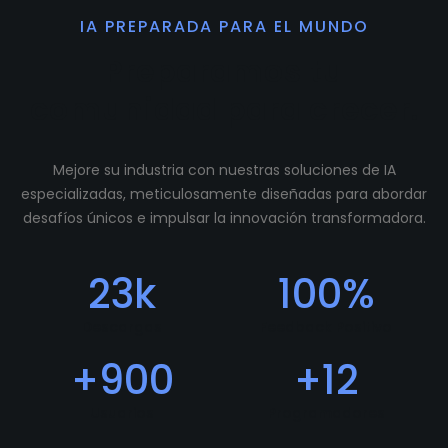
IA PREPARADA PARA EL MUNDO
Preparamos tu
comunidad para crecer.
Mejore su industria con nuestras soluciones de IA
especializadas, meticulosamente diseñadas para abordar
desafíos únicos e impulsar la innovación transformadora.
23
k
100
%
Descargas
Feedback Positivo
+
900
+
12
Usuarios
Programadores