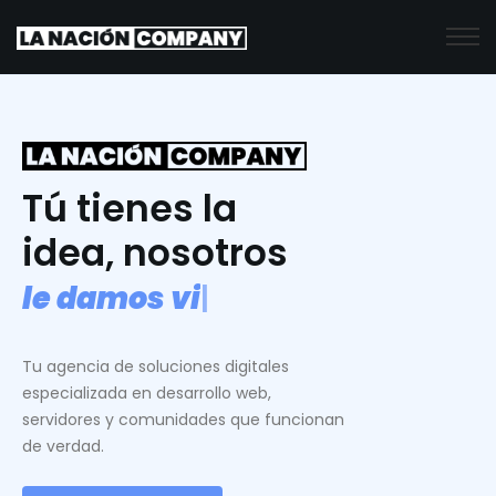
Tú tienes la
idea, nosotros
l
e
d
a
m
o
s
v
i
d
a
.
|
Tu agencia de soluciones digitales
especializada en desarrollo web,
servidores y comunidades que funcionan
de verdad.