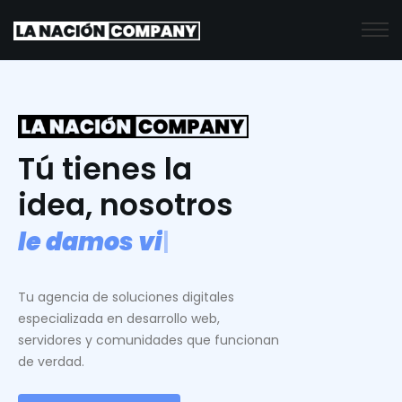
Tú tienes la
idea, nosotros
l
e
d
a
m
o
s
v
i
d
a
.
|
Tu agencia de soluciones digitales
especializada en desarrollo web,
servidores y comunidades que funcionan
de verdad.