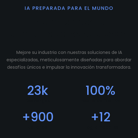
IA PREPARADA PARA EL MUNDO
Preparamos tu
comunidad para crecer.
Mejore su industria con nuestras soluciones de IA
especializadas, meticulosamente diseñadas para abordar
desafíos únicos e impulsar la innovación transformadora.
23
k
100
%
Descargas
Feedback Positivo
+
900
+
12
Usuarios
Programadores