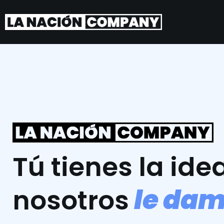
Tú tienes la idea
l
e
d
a
nosotros