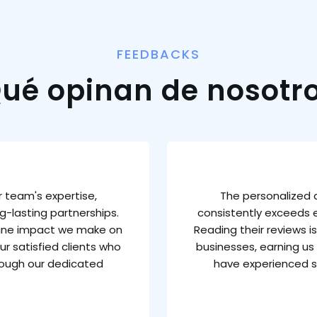
FEEDBACKS
ué opinan de nosotr
 team's expertise,
The personalized 
g-lasting partnerships.
consistently exceeds e
uine impact we make on
Reading their reviews 
ur satisfied clients who
businesses, earning us 
rough our dedicated
have experienced s