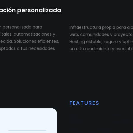
ción personalizada
Cloud Infastructure
 personalizada para
Infraestructura propia para al
itales, automatizaciones y
web, comunidades y proyectos 
dida. Soluciones eficientes,
Hosting estable, seguro y opt
aptadas a tus necesidades
un alto rendimiento y escalabi
FEATURES
Impulsam
digitales 