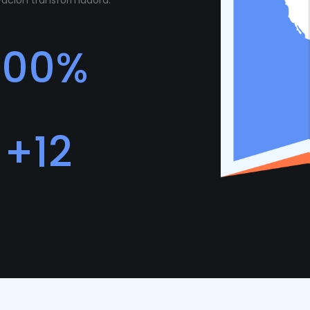
ovación transformadora.
100
%
edback Positivo
+
12
rogramadores