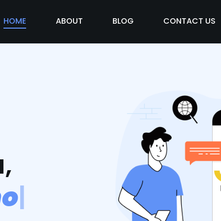
HOME
ABOUT
BLOG
CONTACT US
,
m
o
s
v
i
d
|