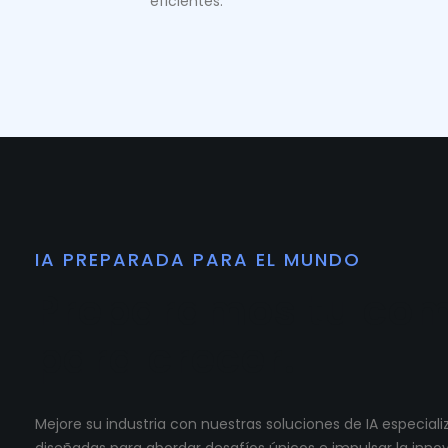
eficientes.
IA PREPARADA PARA EL MUNDO
Preparamos tu co
para crecer.
Mejore su industria con nuestras soluciones de IA especia