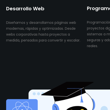
Programa
Desarrollo Web
Programación
Diseñamos y desarrollamos páginas web
proyectos dig
modernas, rápidas y optimizadas. Desde
sistemas a me
webs corporativas hasta proyectos a
seguras y ad
medida, pensados para convertir y escalar.
reales.