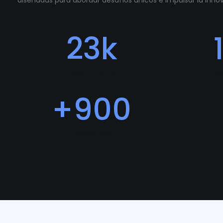
diseñadas para abordar desafíos únicos e impulsar la inn
23
k
Descargas
Fe
+
900
Usuarios
P