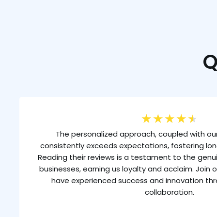
Q
★
★
★
★
★
The personalized approach, coupled with our
consistently exceeds expectations, fostering lon
Reading their reviews is a testament to the gen
businesses, earning us loyalty and acclaim. Join o
have experienced success and innovation th
collaboration.