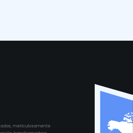
munidad
lizadas, meticulosamente