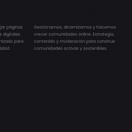
Community Management
ojar páginas
Gestionamos, dinamizamos y hacemos
digitales.
crecer comunidades online. Estrategia,
imizado para
contenido y moderación para construir
lidad.
comunidades activas y sostenibles.
os proyectos
reales.