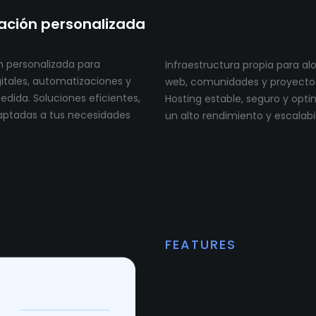
ción personalizada
Cloud Infastructure
 personalizada para
Infraestructura propia para al
itales, automatizaciones y
web, comunidades y proyectos 
dida. Soluciones eficientes,
Hosting estable, seguro y opt
aptadas a tus necesidades
un alto rendimiento y escalabi
FEATURES
Impulsam
digitales 