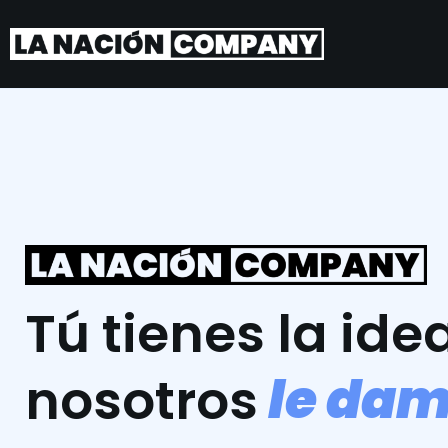
Tú tienes la idea
l
e
d
a
nosotros