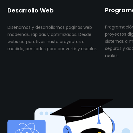
Programa
Desarrollo Web
Programación
Diseñamos y desarrollamos páginas web
proyectos dig
modernas, rápidas y optimizadas. Desde
sistemas a me
webs corporativas hasta proyectos a
seguras y ad
medida, pensados para convertir y escalar.
reales.