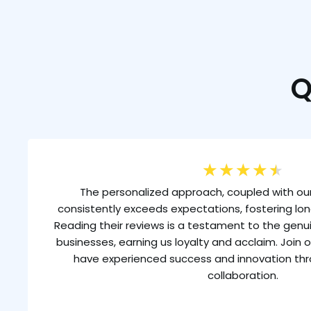
Q
★
★
★
★
★
The personalized approach, coupled with our
consistently exceeds expectations, fostering lon
Reading their reviews is a testament to the gen
businesses, earning us loyalty and acclaim. Join o
have experienced success and innovation th
collaboration.