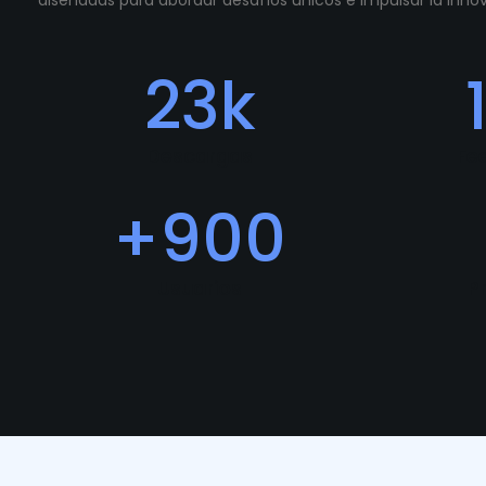
diseñadas para abordar desafíos únicos e impulsar la inn
23
k
Descargas
Fe
+
900
Usuarios
P