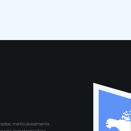
munidad
lizadas, meticulosamente