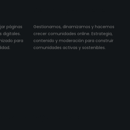
Community Management
ojar páginas
Gestionamos, dinamizamos y hacemos
digitales.
crecer comunidades online. Estrategia,
imizado para
contenido y moderación para construir
lidad.
comunidades activas y sostenibles.
os proyectos
reales.