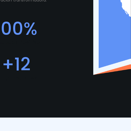
ovación transformadora.
100
%
edback Positivo
+
12
rogramadores