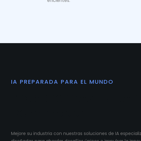
eficientes.
IA PREPARADA PARA EL MUNDO
Preparamos tu co
para crecer.
Mejore su industria con nuestras soluciones de IA especia