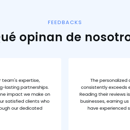
FEEDBACKS
ué opinan de nosotr
 team's expertise,
The personalized 
g-lasting partnerships.
consistently exceeds e
uine impact we make on
Reading their reviews 
ur satisfied clients who
businesses, earning us 
rough our dedicated
have experienced s