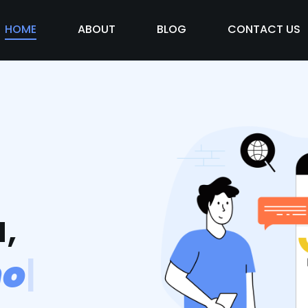
HOME
ABOUT
BLOG
CONTACT US
,
m
o
s
v
i
d
|