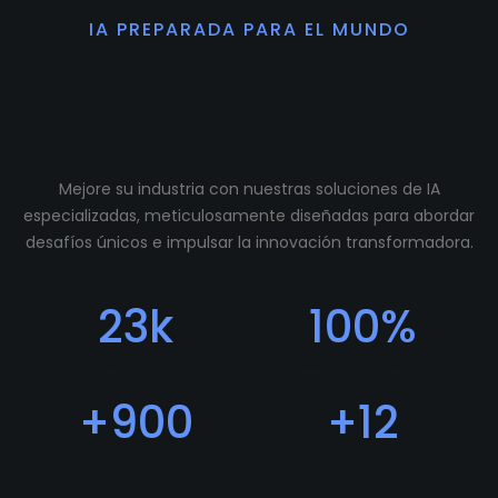
IA PREPARADA PARA EL MUNDO
Preparamos tu
comunidad para crecer.
Mejore su industria con nuestras soluciones de IA
especializadas, meticulosamente diseñadas para abordar
desafíos únicos e impulsar la innovación transformadora.
23
k
100
%
Descargas
Feedback Positivo
+
900
+
12
Usuarios
Programadores