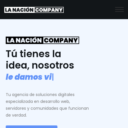
Tú tienes la
idea, nosotros
l
e
d
a
m
o
s
v
i
d
a
.
|
Tu agencia de soluciones digitales
especializada en desarrollo web,
servidores y comunidades que funcionan
de verdad.