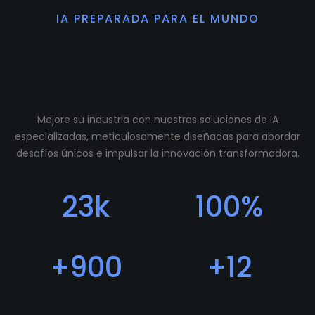
IA PREPARADA PARA EL MUNDO
Preparamos tu
comunidad para crecer.
Mejore su industria con nuestras soluciones de IA
especializadas, meticulosamente diseñadas para abordar
desafíos únicos e impulsar la innovación transformadora.
23
k
100
%
Descargas
Feedback Positivo
+
900
+
12
Usuarios
Programadores