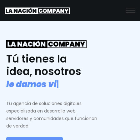
Tú tienes la
idea, nosotros
l
e
d
a
m
o
s
v
i
d
a
.
|
Tu agencia de soluciones digitales
especializada en desarrollo web,
servidores y comunidades que funcionan
de verdad.