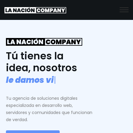
Tú tienes la
idea, nosotros
l
e
d
a
m
o
s
v
i
d
a
.
|
Tu agencia de soluciones digitales
especializada en desarrollo web,
servidores y comunidades que funcionan
de verdad.