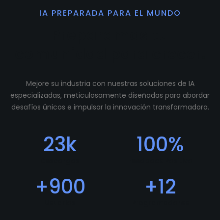
IA PREPARADA PARA EL MUNDO
Preparamos tu
comunidad para crecer.
Mejore su industria con nuestras soluciones de IA
especializadas, meticulosamente diseñadas para abordar
desafíos únicos e impulsar la innovación transformadora.
23
k
100
%
Descargas
Feedback Positivo
+
900
+
12
Usuarios
Programadores