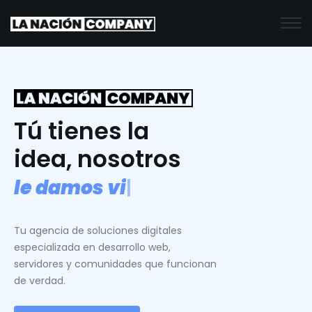
Tú tienes la
idea, nosotros
l
e
d
a
m
o
s
v
i
d
a
.
|
Tu agencia de soluciones digitales
especializada en desarrollo web,
servidores y comunidades que funcionan
de verdad.