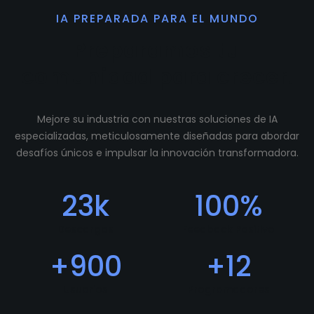
IA PREPARADA PARA EL MUNDO
Preparamos tu
comunidad para crecer.
Mejore su industria con nuestras soluciones de IA
especializadas, meticulosamente diseñadas para abordar
desafíos únicos e impulsar la innovación transformadora.
23
k
100
%
Descargas
Feedback Positivo
+
900
+
12
Usuarios
Programadores