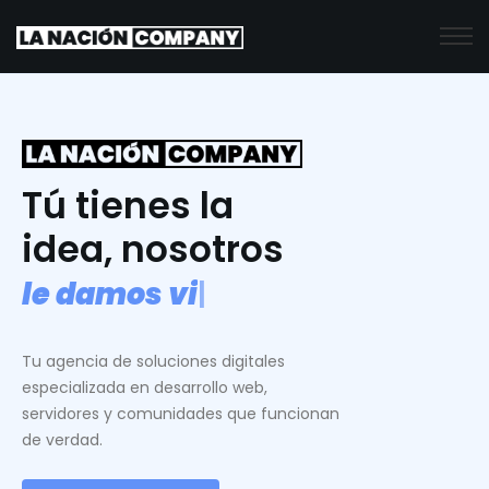
Tú tienes la
idea, nosotros
l
e
d
a
m
o
s
v
i
d
a
.
|
Tu agencia de soluciones digitales
especializada en desarrollo web,
servidores y comunidades que funcionan
de verdad.