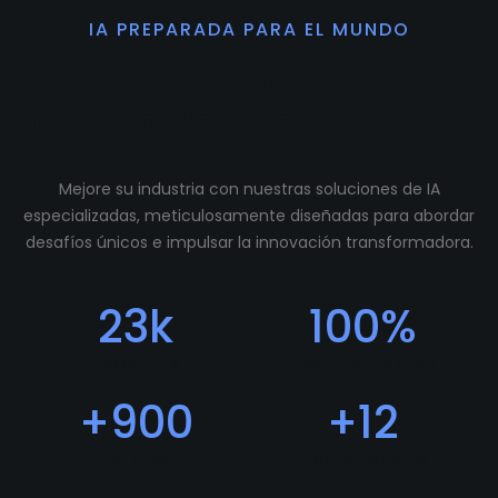
IA PREPARADA PARA EL MUNDO
Preparamos tu
comunidad para crecer.
Mejore su industria con nuestras soluciones de IA
especializadas, meticulosamente diseñadas para abordar
desafíos únicos e impulsar la innovación transformadora.
23
k
100
%
Descargas
Feedback Positivo
+
900
+
12
Usuarios
Programadores