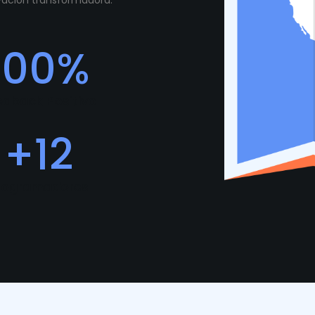
ovación transformadora.
100
%
edback Positivo
+
12
rogramadores