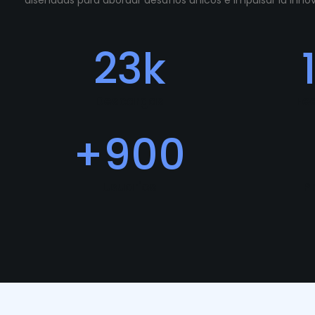
diseñadas para abordar desafíos únicos e impulsar la inn
23
k
Descargas
Fe
+
900
Usuarios
P