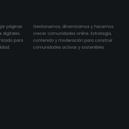
Community Management
ojar páginas
Gestionamos, dinamizamos y hacemos
digitales.
crecer comunidades online. Estrategia,
imizado para
contenido y moderación para construir
lidad.
comunidades activas y sostenibles.
os proyectos
reales.