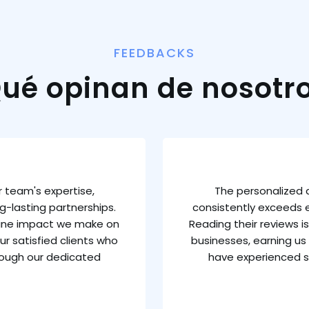
FEEDBACKS
ué opinan de nosotr
 team's expertise,
The personalized 
g-lasting partnerships.
consistently exceeds e
uine impact we make on
Reading their reviews 
ur satisfied clients who
businesses, earning us 
rough our dedicated
have experienced s