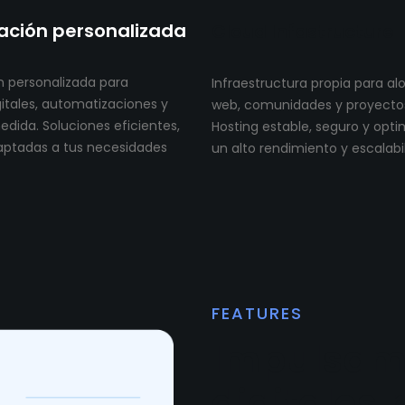
ción personalizada
Cloud Infastructure
 personalizada para
Infraestructura propia para al
itales, automatizaciones y
web, comunidades y proyectos 
dida. Soluciones eficientes,
Hosting estable, seguro y opt
aptadas a tus necesidades
un alto rendimiento y escalabi
FEATURES
Impulsam
digitales 