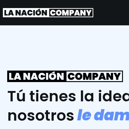
Tú tienes la idea
l
e
d
a
nosotros