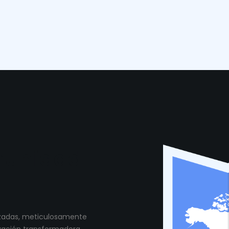
munidad
lizadas, meticulosamente