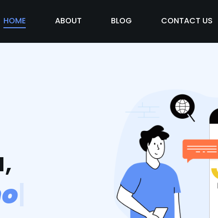
HOME
ABOUT
BLOG
CONTACT US
,
m
o
s
v
i
d
|