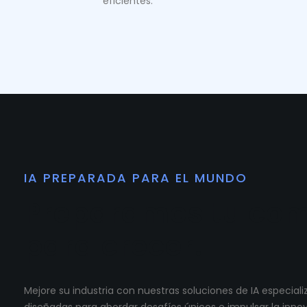
eficientes.
IA PREPARADA PARA EL MUNDO
Preparamos tu co
para crecer.
Mejore su industria con nuestras soluciones de IA especia