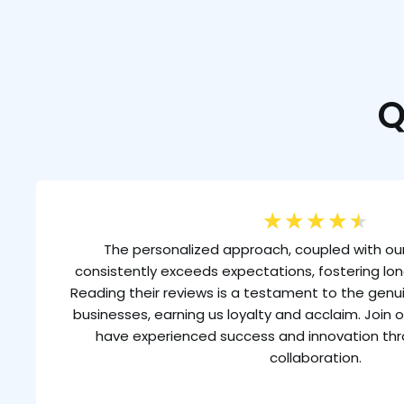
Q
★
★
★
★
★
The personalized approach, coupled with our
consistently exceeds expectations, fostering lon
Reading their reviews is a testament to the gen
businesses, earning us loyalty and acclaim. Join o
have experienced success and innovation th
collaboration.