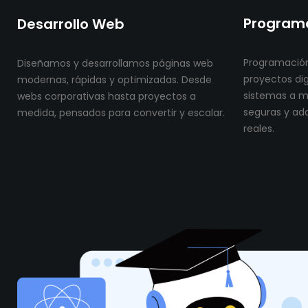
Programa
Desarrollo Web
Programación
Diseñamos y desarrollamos páginas web
proyectos dig
modernas, rápidas y optimizadas. Desde
sistemas a me
webs corporativas hasta proyectos a
seguras y ad
medida, pensados para convertir y escalar.
reales.