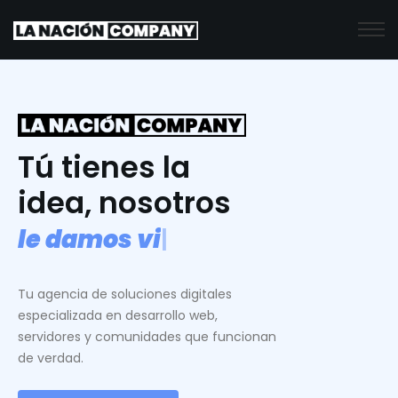
Tú tienes la
idea, nosotros
l
e
d
a
m
o
s
v
i
d
a
.
|
Tu agencia de soluciones digitales
especializada en desarrollo web,
servidores y comunidades que funcionan
de verdad.