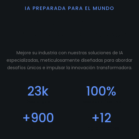
IA PREPARADA PARA EL MUNDO
Preparamos tu
comunidad para crecer.
Mejore su industria con nuestras soluciones de IA
especializadas, meticulosamente diseñadas para abordar
desafíos únicos e impulsar la innovación transformadora.
23
k
100
%
Descargas
Feedback Positivo
+
900
+
12
Usuarios
Programadores