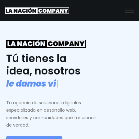
Tú tienes la
idea, nosotros
l
e
d
a
m
o
s
v
i
d
a
.
|
Tu agencia de soluciones digitales
especializada en desarrollo web,
servidores y comunidades que funcionan
de verdad.