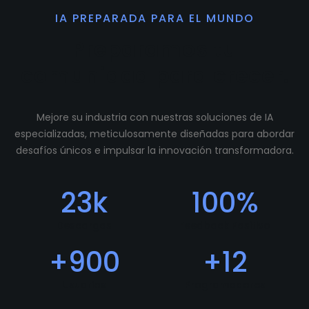
IA PREPARADA PARA EL MUNDO
Preparamos tu
comunidad para crecer.
Mejore su industria con nuestras soluciones de IA
especializadas, meticulosamente diseñadas para abordar
desafíos únicos e impulsar la innovación transformadora.
23
k
100
%
Descargas
Feedback Positivo
+
900
+
12
Usuarios
Programadores