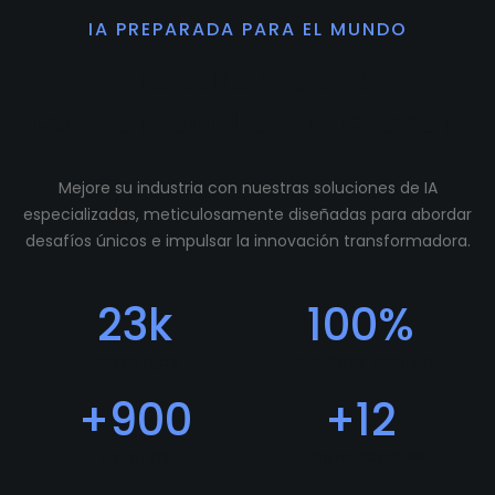
IA PREPARADA PARA EL MUNDO
Preparamos tu
comunidad para crecer.
Mejore su industria con nuestras soluciones de IA
especializadas, meticulosamente diseñadas para abordar
desafíos únicos e impulsar la innovación transformadora.
23
k
100
%
Descargas
Feedback Positivo
+
900
+
12
Usuarios
Programadores