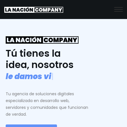
Tú tienes la
idea, nosotros
l
e
d
a
m
o
s
v
i
d
a
.
|
Tu agencia de soluciones digitales
especializada en desarrollo web,
servidores y comunidades que funcionan
de verdad.