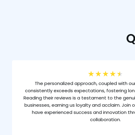
Q
★
★
★
★
★
The personalized approach, coupled with our
consistently exceeds expectations, fostering lon
Reading their reviews is a testament to the gen
businesses, earning us loyalty and acclaim. Join o
have experienced success and innovation th
collaboration.