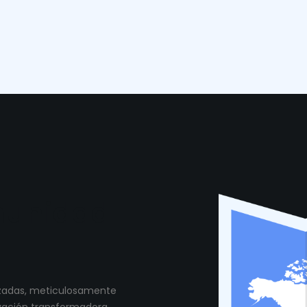
munidad
lizadas, meticulosamente