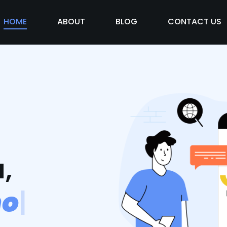
HOME
ABOUT
BLOG
CONTACT US
,
m
o
s
v
i
d
|