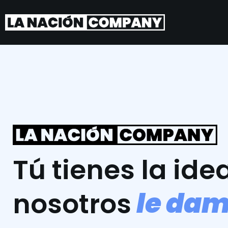
Tú tienes la idea
l
e
d
a
nosotros