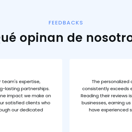
FEEDBACKS
ué opinan de nosotr
 team's expertise,
The personalized 
g-lasting partnerships.
consistently exceeds e
uine impact we make on
Reading their reviews 
ur satisfied clients who
businesses, earning us 
rough our dedicated
have experienced s