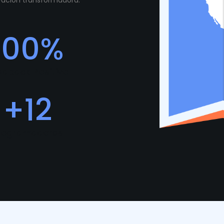
ovación transformadora.
100
%
edback Positivo
+
12
rogramadores