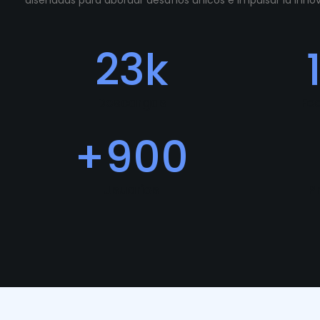
diseñadas para abordar desafíos únicos e impulsar la inn
23
k
Descargas
Fe
+
900
Usuarios
P