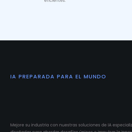
eficientes.
IA PREPARADA PARA EL MUNDO
Preparamos tu co
para crecer.
Mejore su industria con nuestras soluciones de IA especia