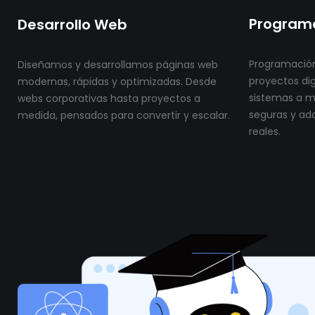
Programa
Desarrollo Web
Programación
Diseñamos y desarrollamos páginas web
proyectos dig
modernas, rápidas y optimizadas. Desde
sistemas a me
webs corporativas hasta proyectos a
seguras y ad
medida, pensados para convertir y escalar.
reales.