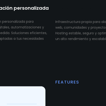
ción personalizada
Cloud Infastructure
 personalizada para
Infraestructura propia para al
itales, automatizaciones y
web, comunidades y proyectos 
dida. Soluciones eficientes,
Hosting estable, seguro y opt
aptadas a tus necesidades
un alto rendimiento y escalabi
FEATURES
Impulsam
digitales 