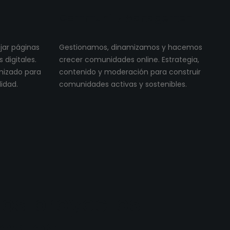
Community Management
ojar páginas
Gestionamos, dinamizamos y hacemos
digitales.
crecer comunidades online. Estrategia,
imizado para
contenido y moderación para construir
lidad.
comunidades activas y sostenibles.
os proyectos
reales.