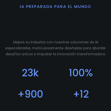
IA PREPARADA PARA EL MUNDO
Preparamos tu
comunidad para crecer.
Mejore su industria con nuestras soluciones de IA
especializadas, meticulosamente diseñadas para abordar
desafíos únicos e impulsar la innovación transformadora.
23
k
100
%
Descargas
Feedback Positivo
+
900
+
12
Usuarios
Programadores