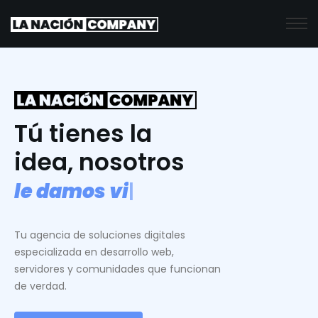
Tú tienes la
idea, nosotros
l
e
d
a
m
o
s
v
i
d
a
.
|
Tu agencia de soluciones digitales
especializada en desarrollo web,
servidores y comunidades que funcionan
de verdad.