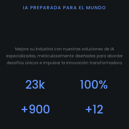
IA PREPARADA PARA EL MUNDO
Preparamos tu
comunidad para crecer.
Mejore su industria con nuestras soluciones de IA
especializadas, meticulosamente diseñadas para abordar
desafíos únicos e impulsar la innovación transformadora.
23
k
100
%
Descargas
Feedback Positivo
+
900
+
12
Usuarios
Programadores