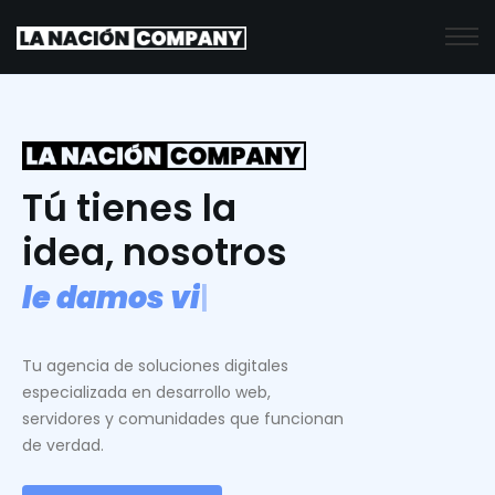
Tú tienes la
idea, nosotros
l
e
d
a
m
o
s
v
i
d
a
.
|
Tu agencia de soluciones digitales
especializada en desarrollo web,
servidores y comunidades que funcionan
de verdad.