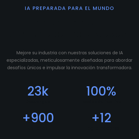
IA PREPARADA PARA EL MUNDO
Preparamos tu
comunidad para crecer.
Mejore su industria con nuestras soluciones de IA
especializadas, meticulosamente diseñadas para abordar
desafíos únicos e impulsar la innovación transformadora.
23
k
100
%
Descargas
Feedback Positivo
+
900
+
12
Usuarios
Programadores