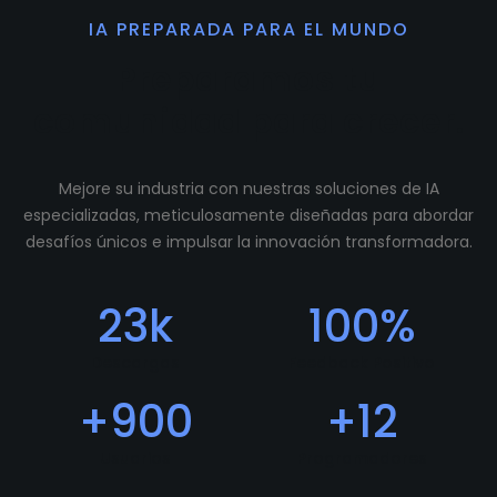
IA PREPARADA PARA EL MUNDO
Preparamos tu
comunidad para crecer.
Mejore su industria con nuestras soluciones de IA
especializadas, meticulosamente diseñadas para abordar
desafíos únicos e impulsar la innovación transformadora.
23
k
100
%
Descargas
Feedback Positivo
+
900
+
12
Usuarios
Programadores