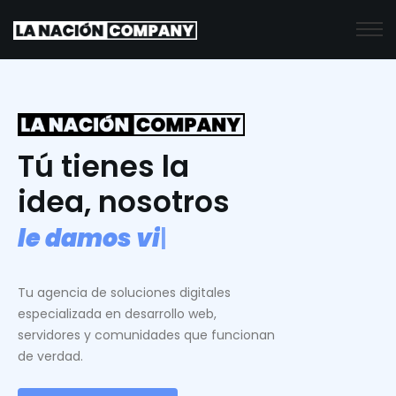
Tú tienes la
idea, nosotros
l
e
d
a
m
o
s
v
i
d
a
.
|
Tu agencia de soluciones digitales
especializada en desarrollo web,
servidores y comunidades que funcionan
de verdad.