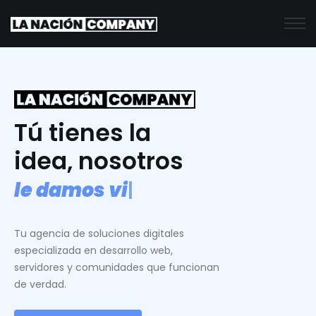
Tú tienes la
idea, nosotros
l
e
d
a
m
o
s
v
i
d
a
.
|
Tu agencia de soluciones digitales
especializada en desarrollo web,
servidores y comunidades que funcionan
de verdad.