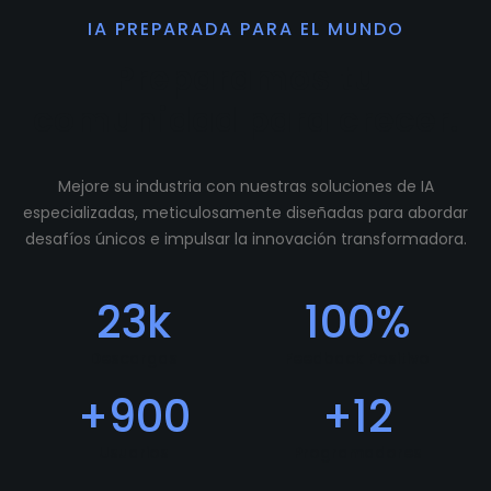
IA PREPARADA PARA EL MUNDO
Preparamos tu
comunidad para crecer.
Mejore su industria con nuestras soluciones de IA
especializadas, meticulosamente diseñadas para abordar
desafíos únicos e impulsar la innovación transformadora.
23
k
100
%
Descargas
Feedback Positivo
+
900
+
12
Usuarios
Programadores