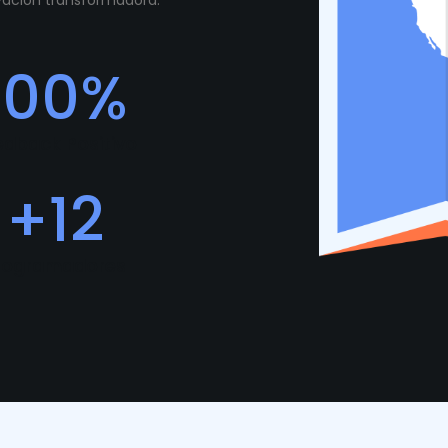
ovación transformadora.
100
%
edback Positivo
+
12
rogramadores