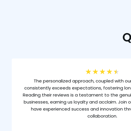
Q
★
★
★
★
★
The personalized approach, coupled with our
consistently exceeds expectations, fostering lon
Reading their reviews is a testament to the gen
businesses, earning us loyalty and acclaim. Join o
have experienced success and innovation th
collaboration.