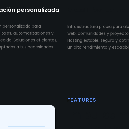
ción personalizada
Cloud Infastructure
 personalizada para
Infraestructura propia para al
itales, automatizaciones y
web, comunidades y proyectos 
dida. Soluciones eficientes,
Hosting estable, seguro y opt
aptadas a tus necesidades
un alto rendimiento y escalabi
FEATURES
Impulsam
digitales 