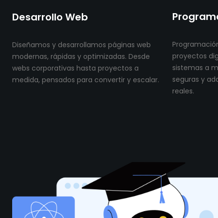
Programa
Desarrollo Web
Programación
Diseñamos y desarrollamos páginas web
proyectos dig
modernas, rápidas y optimizadas. Desde
sistemas a me
webs corporativas hasta proyectos a
seguras y ad
medida, pensados para convertir y escalar.
reales.