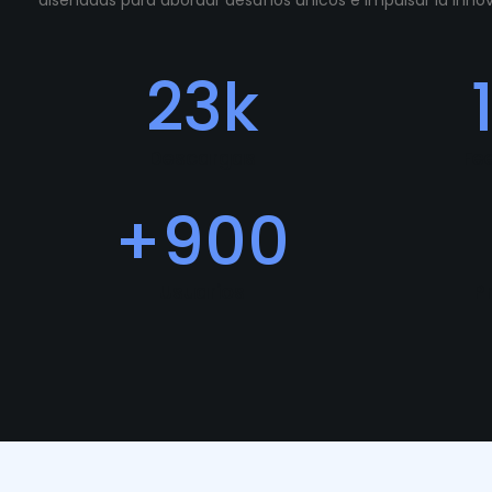
diseñadas para abordar desafíos únicos e impulsar la inn
23
k
Descargas
Fe
+
900
Usuarios
P