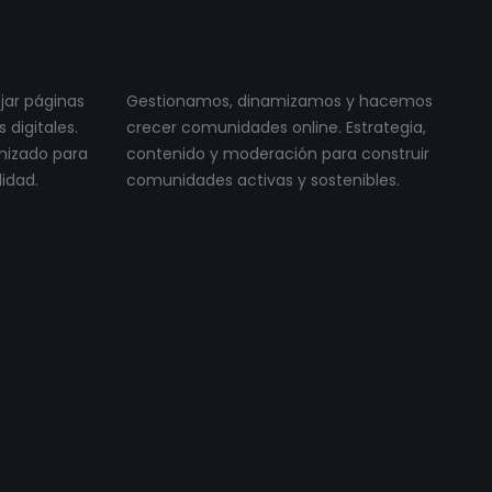
Community Management
ojar páginas
Gestionamos, dinamizamos y hacemos
digitales.
crecer comunidades online. Estrategia,
imizado para
contenido y moderación para construir
lidad.
comunidades activas y sostenibles.
os proyectos
reales.