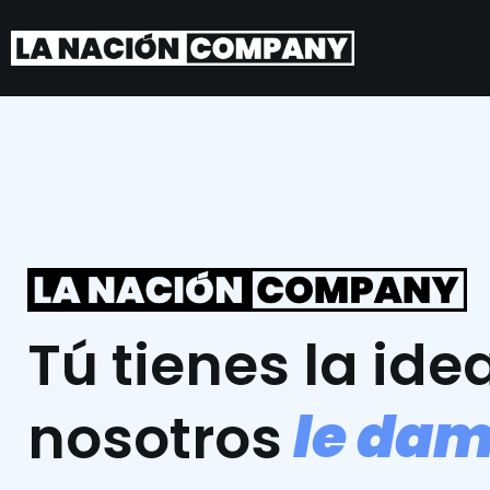
Tú tienes la idea
l
e
d
a
nosotros