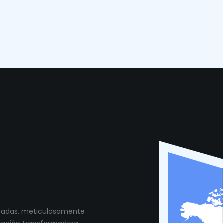
munidad
lizadas, meticulosamente