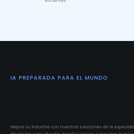
eficientes.
IA PREPARADA PARA EL MUNDO
Preparamos tu co
para crecer.
Mejore su industria con nuestras soluciones de IA especia