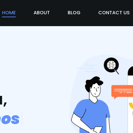
HOME
ABOUT
BLOG
CONTACT US
,
m
o
s
v
i
d
|