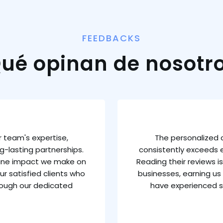
FEEDBACKS
ué opinan de nosotr
 team's expertise,
The personalized 
g-lasting partnerships.
consistently exceeds e
uine impact we make on
Reading their reviews 
ur satisfied clients who
businesses, earning us 
rough our dedicated
have experienced s