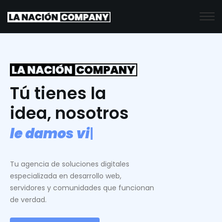
Tú tienes la
idea, nosotros
l
e
d
a
m
o
s
v
i
d
a
.
|
Tu agencia de soluciones digitales
especializada en desarrollo web,
servidores y comunidades que funcionan
de verdad.