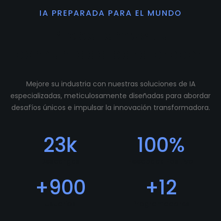
IA PREPARADA PARA EL MUNDO
Preparamos tu
comunidad para crecer.
Mejore su industria con nuestras soluciones de IA
especializadas, meticulosamente diseñadas para abordar
desafíos únicos e impulsar la innovación transformadora.
23
k
100
%
Descargas
Feedback Positivo
+
900
+
12
Usuarios
Programadores