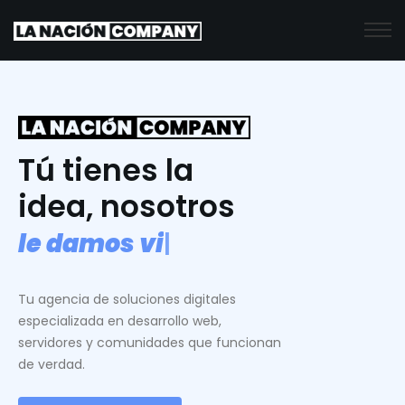
Tú tienes la
idea, nosotros
l
e
d
a
m
o
s
v
i
d
a
.
|
Tu agencia de soluciones digitales
especializada en desarrollo web,
servidores y comunidades que funcionan
de verdad.