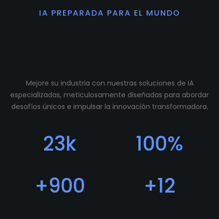
IA PREPARADA PARA EL MUNDO
Preparamos tu
comunidad para crecer.
Mejore su industria con nuestras soluciones de IA
especializadas, meticulosamente diseñadas para abordar
desafíos únicos e impulsar la innovación transformadora.
23
k
100
%
Descargas
Feedback Positivo
+
900
+
12
Usuarios
Programadores