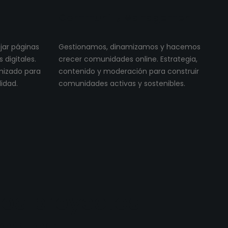
Community Management
ojar páginas
Gestionamos, dinamizamos y hacemos
digitales.
crecer comunidades online. Estrategia,
imizado para
contenido y moderación para construir
lidad.
comunidades activas y sostenibles.
os proyectos
reales.