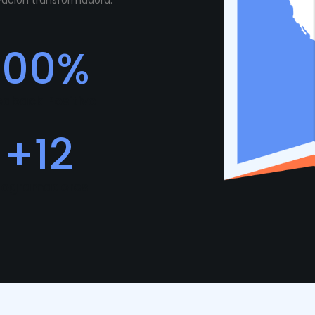
ovación transformadora.
100
%
edback Positivo
+
12
rogramadores