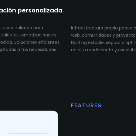
ción personalizada
Cloud Infastructure
 personalizada para
Infraestructura propia para al
itales, automatizaciones y
web, comunidades y proyectos 
dida. Soluciones eficientes,
Hosting estable, seguro y opt
aptadas a tus necesidades
un alto rendimiento y escalabi
FEATURES
Impulsam
digitales 