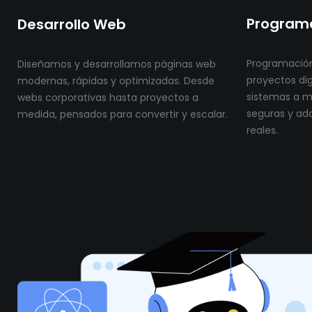
Programa
Desarrollo Web
Programación
Diseñamos y desarrollamos páginas web
proyectos dig
modernas, rápidas y optimizadas. Desde
sistemas a me
webs corporativas hasta proyectos a
seguras y ad
medida, pensados para convertir y escalar.
reales.