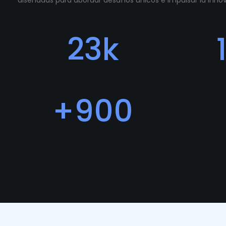
diseñadas para abordar desafíos únicos e impulsar la inn
23
k
Descargas
Fe
+
900
Usuarios
P