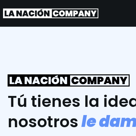
Tú tienes la idea
l
e
d
a
nosotros