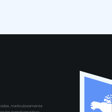
munidad
lizadas, meticulosamente