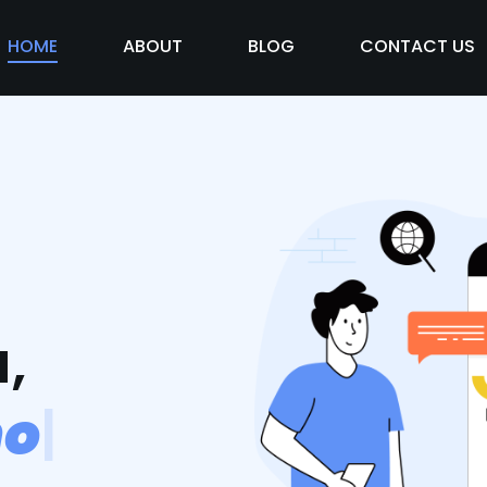
HOME
ABOUT
BLOG
CONTACT US
,
m
o
s
v
i
d
|