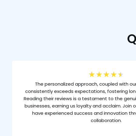
Q
★
★
★
★
★
The personalized approach, coupled with our
consistently exceeds expectations, fostering lon
Reading their reviews is a testament to the gen
businesses, earning us loyalty and acclaim. Join o
have experienced success and innovation th
collaboration.