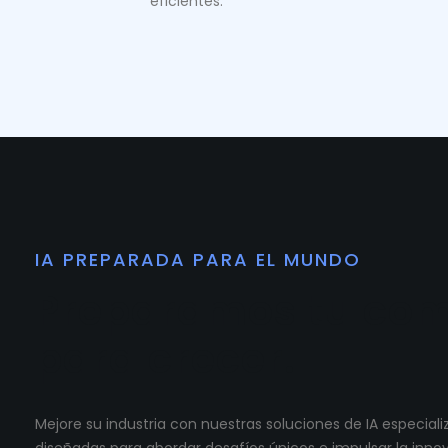
eficientes.
IA PREPARADA PARA EL MUNDO
Preparamos tu co
para crecer.
Mejore su industria con nuestras soluciones de IA especia