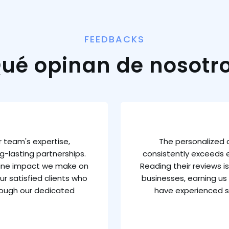
FEEDBACKS
ué opinan de nosotr
 team's expertise,
The personalized 
g-lasting partnerships.
consistently exceeds e
uine impact we make on
Reading their reviews 
ur satisfied clients who
businesses, earning us 
rough our dedicated
have experienced s