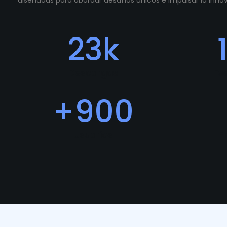
diseñadas para abordar desafíos únicos e impulsar la inn
23
k
Descargas
Fe
+
900
Usuarios
P