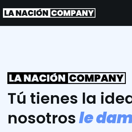
Tú tienes la idea
l
e
d
a
nosotros