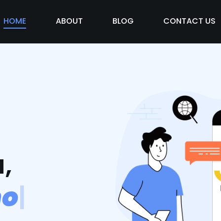
HOME
ABOUT
BLOG
CONTACT US
,
m
o
s
v
i
d
|