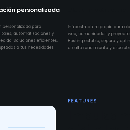
ción personalizada
Cloud Infastructure
 personalizada para
Infraestructura propia para al
itales, automatizaciones y
web, comunidades y proyectos 
dida. Soluciones eficientes,
Hosting estable, seguro y opt
aptadas a tus necesidades
un alto rendimiento y escalabi
FEATURES
Impulsam
digitales 