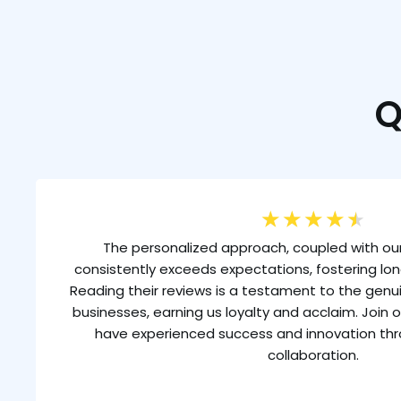
Q
★
★
★
★
★
The personalized approach, coupled with our
consistently exceeds expectations, fostering lon
Reading their reviews is a testament to the gen
businesses, earning us loyalty and acclaim. Join o
have experienced success and innovation th
collaboration.