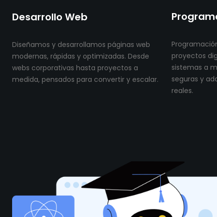
Programa
Desarrollo Web
Programación
Diseñamos y desarrollamos páginas web
proyectos dig
modernas, rápidas y optimizadas. Desde
sistemas a me
webs corporativas hasta proyectos a
seguras y ad
medida, pensados para convertir y escalar.
reales.