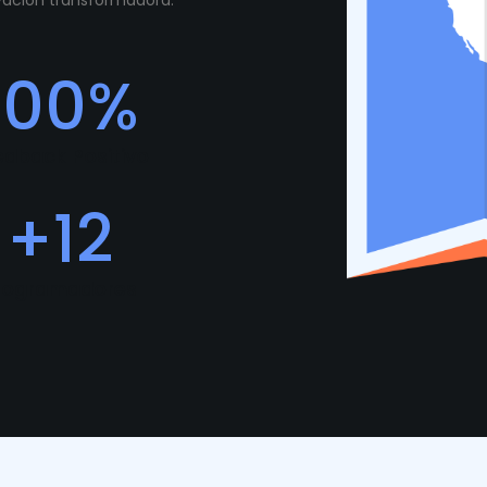
ovación transformadora.
100
%
edback Positivo
+
12
rogramadores