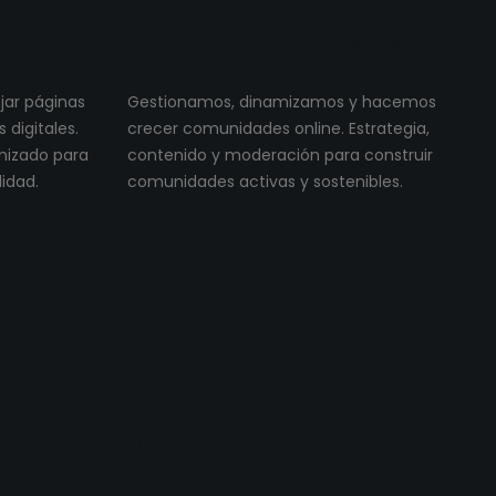
Community Management
ojar páginas
Gestionamos, dinamizamos y hacemos
digitales.
crecer comunidades online. Estrategia,
imizado para
contenido y moderación para construir
lidad.
comunidades activas y sostenibles.
os proyectos
reales.