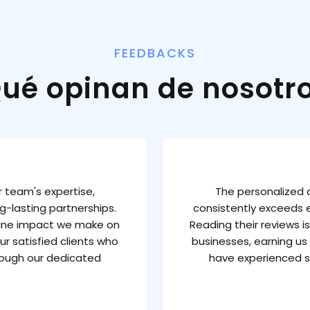
FEEDBACKS
ué opinan de nosotr
 team's expertise,
The personalized 
g-lasting partnerships.
consistently exceeds e
uine impact we make on
Reading their reviews 
ur satisfied clients who
businesses, earning us 
rough our dedicated
have experienced s