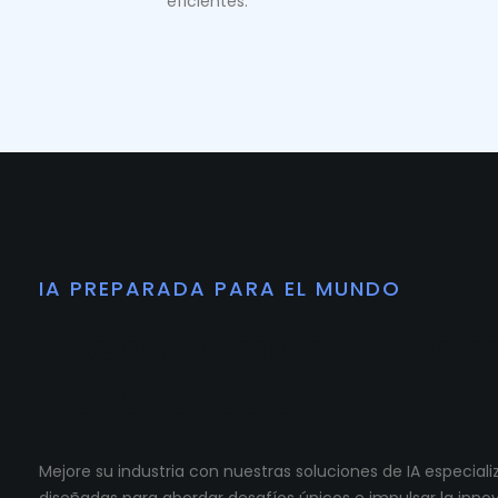
eficientes.
IA PREPARADA PARA EL MUNDO
Preparamos tu co
para crecer.
Mejore su industria con nuestras soluciones de IA especia