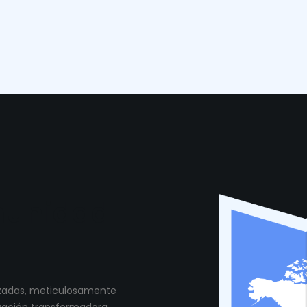
munidad
lizadas, meticulosamente