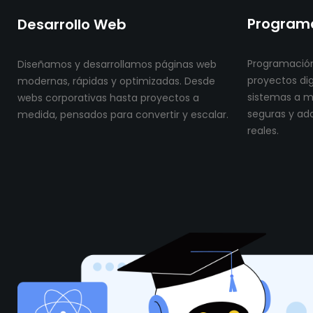
Programa
Desarrollo Web
Programación
Diseñamos y desarrollamos páginas web
proyectos dig
modernas, rápidas y optimizadas. Desde
sistemas a me
webs corporativas hasta proyectos a
seguras y ad
medida, pensados para convertir y escalar.
reales.