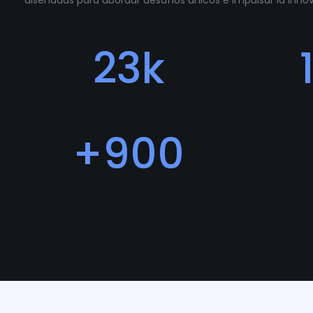
diseñadas para abordar desafíos únicos e impulsar la inn
23
k
Descargas
Fe
+
900
Usuarios
P