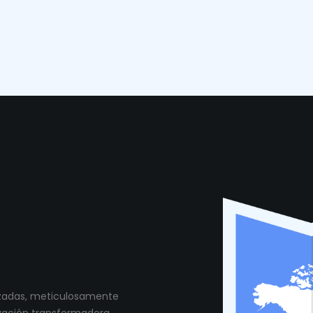
munidad
lizadas, meticulosamente