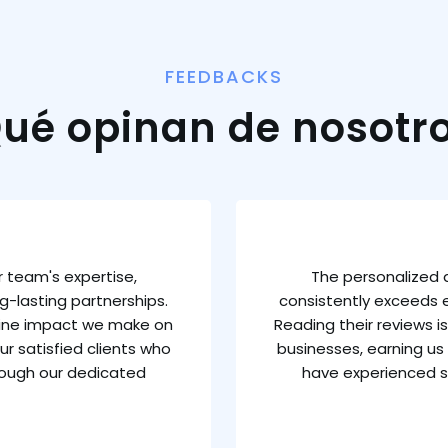
FEEDBACKS
ué opinan de nosotr
 team's expertise,
The personalized 
g-lasting partnerships.
consistently exceeds e
uine impact we make on
Reading their reviews 
ur satisfied clients who
businesses, earning us 
rough our dedicated
have experienced s