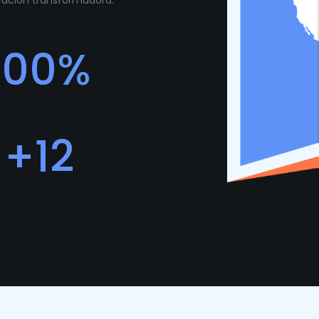
ovación transformadora.
100
%
edback Positivo
+
12
rogramadores