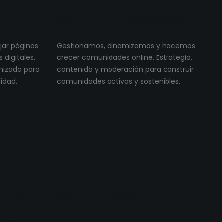
Community Management
ojar páginas
Gestionamos, dinamizamos y hacemos
digitales.
crecer comunidades online. Estrategia,
imizado para
contenido y moderación para construir
lidad.
comunidades activas y sostenibles.
os proyectos
reales.