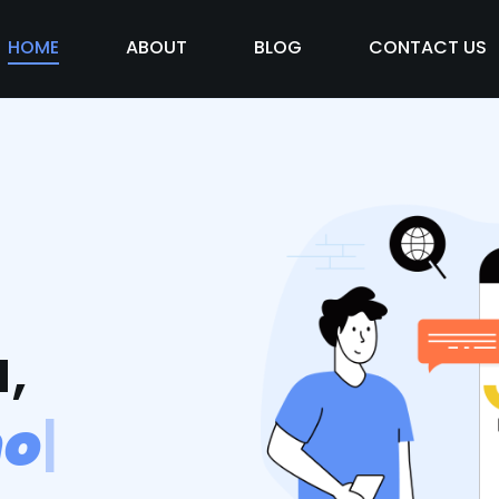
HOME
ABOUT
BLOG
CONTACT US
,
m
o
s
v
i
d
|