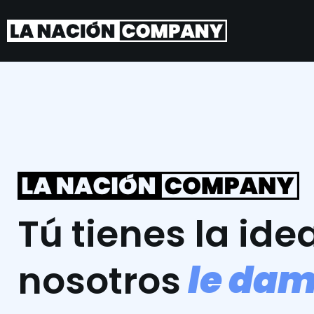
Tú tienes la idea
l
e
d
a
nosotros