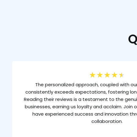
Q
★
★
★
★
★
The personalized approach, coupled with our
consistently exceeds expectations, fostering lon
Reading their reviews is a testament to the gen
businesses, earning us loyalty and acclaim. Join o
have experienced success and innovation th
collaboration.