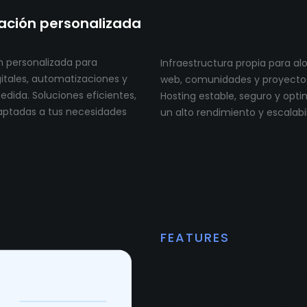
ción personalizada
Cloud Infastructure
 personalizada para
Infraestructura propia para al
itales, automatizaciones y
web, comunidades y proyectos 
dida. Soluciones eficientes,
Hosting estable, seguro y opt
aptadas a tus necesidades
un alto rendimiento y escalabi
FEATURES
Impulsam
digitales 