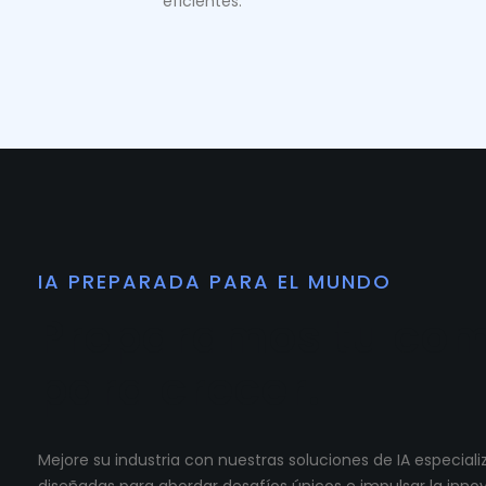
eficientes.
IA PREPARADA PARA EL MUNDO
Preparamos tu co
para crecer.
Mejore su industria con nuestras soluciones de IA especia