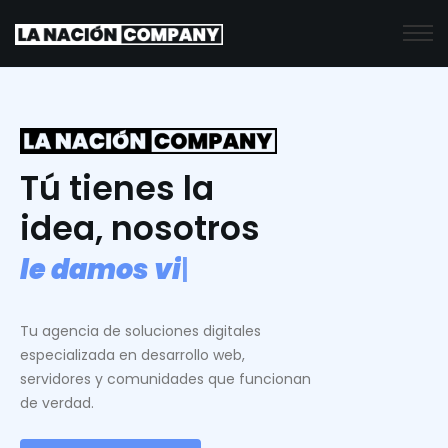
Tú tienes la
idea, nosotros
l
e
d
a
m
o
s
v
i
d
a
.
|
Tu agencia de soluciones digitales
especializada en desarrollo web,
servidores y comunidades que funcionan
de verdad.