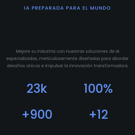
IA PREPARADA PARA EL MUNDO
Preparamos tu
comunidad para crecer.
Mejore su industria con nuestras soluciones de IA
especializadas, meticulosamente diseñadas para abordar
desafíos únicos e impulsar la innovación transformadora.
23
k
100
%
Descargas
Feedback Positivo
+
900
+
12
Usuarios
Programadores