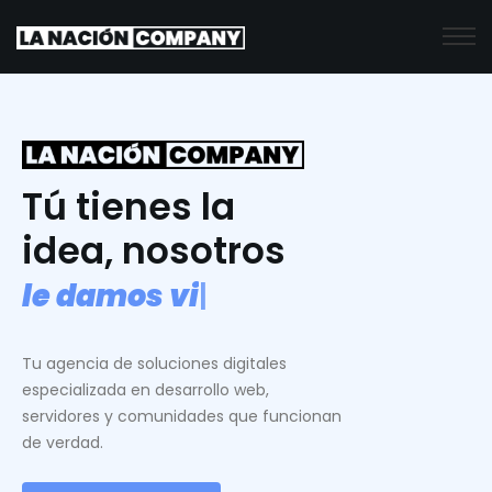
Tú tienes la
idea, nosotros
l
e
d
a
m
o
s
v
i
d
a
.
|
Tu agencia de soluciones digitales
especializada en desarrollo web,
servidores y comunidades que funcionan
de verdad.