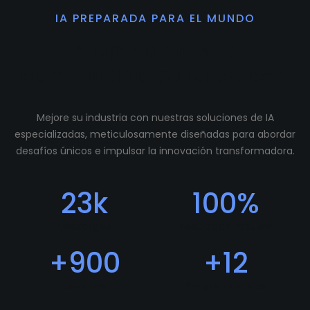
IA PREPARADA PARA EL MUNDO
Preparamos tu
comunidad para crecer.
Mejore su industria con nuestras soluciones de IA
especializadas, meticulosamente diseñadas para abordar
desafíos únicos e impulsar la innovación transformadora.
23
k
100
%
Descargas
Feedback Positivo
+
900
+
12
Usuarios
Programadores