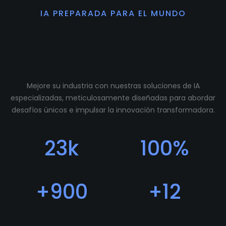
IA PREPARADA PARA EL MUNDO
Preparamos tu
comunidad para crecer.
Mejore su industria con nuestras soluciones de IA
especializadas, meticulosamente diseñadas para abordar
desafíos únicos e impulsar la innovación transformadora.
23
k
100
%
Descargas
Feedback Positivo
+
900
+
12
Usuarios
Programadores