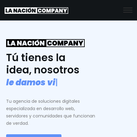
Tú tienes la
idea, nosotros
l
e
d
a
m
o
s
v
i
d
a
.
|
Tu agencia de soluciones digitales
especializada en desarrollo web,
servidores y comunidades que funcionan
de verdad.