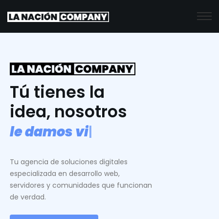
Tú tienes la
idea, nosotros
l
e
d
a
m
o
s
v
i
d
a
.
|
Tu agencia de soluciones digitales
especializada en desarrollo web,
servidores y comunidades que funcionan
de verdad.