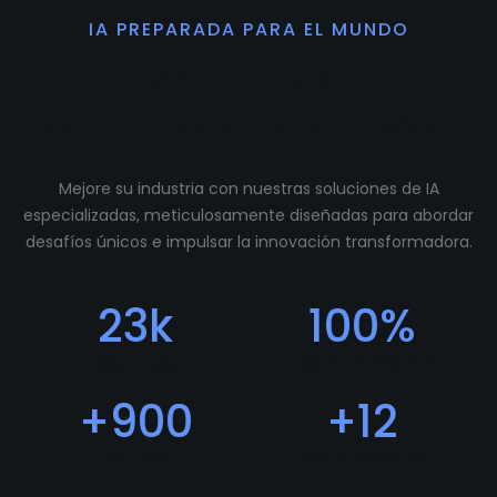
IA PREPARADA PARA EL MUNDO
Preparamos tu
comunidad para crecer.
Mejore su industria con nuestras soluciones de IA
especializadas, meticulosamente diseñadas para abordar
desafíos únicos e impulsar la innovación transformadora.
23
k
100
%
Descargas
Feedback Positivo
+
900
+
12
Usuarios
Programadores