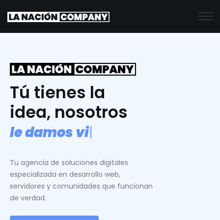
Tú tienes la
idea, nosotros
l
e
d
a
m
o
s
v
i
d
a
.
|
Tu agencia de soluciones digitales
especializada en desarrollo web,
servidores y comunidades que funcionan
de verdad.