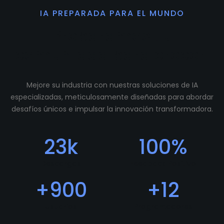
IA PREPARADA PARA EL MUNDO
Preparamos tu
comunidad para crecer.
Mejore su industria con nuestras soluciones de IA
especializadas, meticulosamente diseñadas para abordar
desafíos únicos e impulsar la innovación transformadora.
23
k
100
%
Descargas
Feedback Positivo
+
900
+
12
Usuarios
Programadores