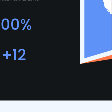
ovación transformadora.
100
%
edback Positivo
+
12
rogramadores