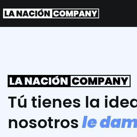
Tú tienes la idea
l
e
d
a
nosotros