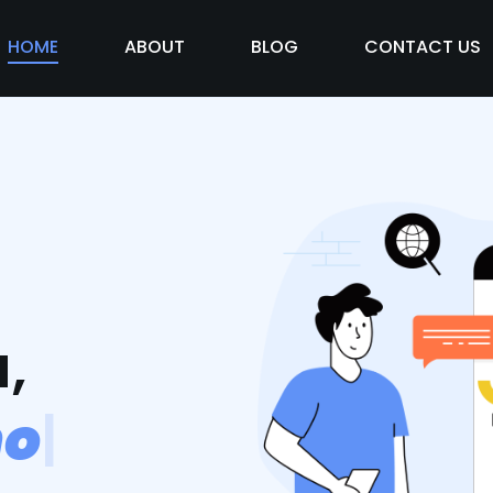
HOME
ABOUT
BLOG
CONTACT US
,
m
o
s
v
i
d
a
|