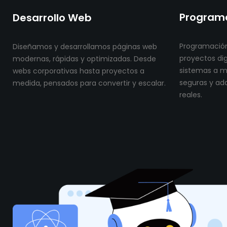
Programa
Desarrollo Web
Programación
Diseñamos y desarrollamos páginas web
proyectos dig
modernas, rápidas y optimizadas. Desde
sistemas a me
webs corporativas hasta proyectos a
seguras y ad
medida, pensados para convertir y escalar.
reales.