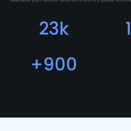
diseñadas para abordar desafíos únicos e impulsar la inn
23
k
Descargas
Fe
+
900
Usuarios
P