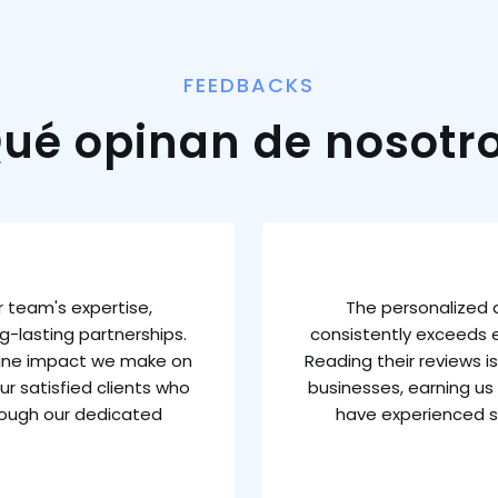
FEEDBACKS
ué opinan de nosotr
 team's expertise,
The personalized 
g-lasting partnerships.
consistently exceeds e
uine impact we make on
Reading their reviews 
ur satisfied clients who
businesses, earning us 
rough our dedicated
have experienced s