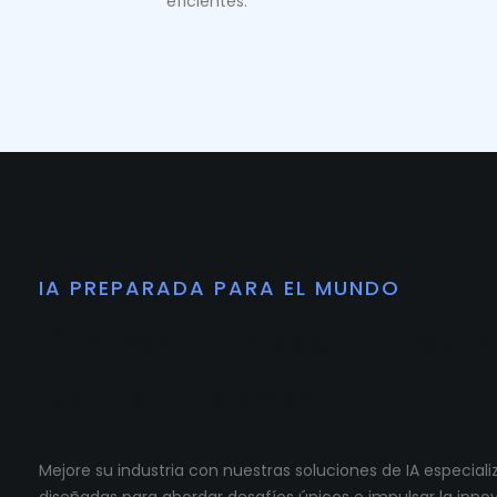
eficientes.
IA PREPARADA PARA EL MUNDO
Preparamos tu co
para crecer.
Mejore su industria con nuestras soluciones de IA especia