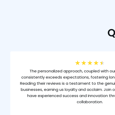
Q
★
★
★
★
★
The personalized approach, coupled with our
consistently exceeds expectations, fostering lon
Reading their reviews is a testament to the gen
businesses, earning us loyalty and acclaim. Join o
have experienced success and innovation th
collaboration.