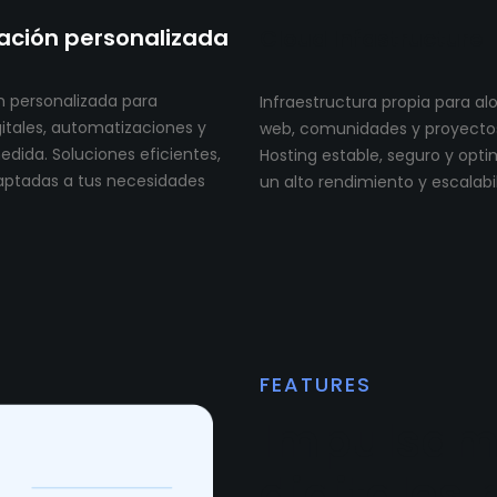
ción personalizada
Cloud Infastructure
 personalizada para
Infraestructura propia para al
itales, automatizaciones y
web, comunidades y proyectos 
dida. Soluciones eficientes,
Hosting estable, seguro y opt
aptadas a tus necesidades
un alto rendimiento y escalabi
FEATURES
Impulsam
digitales 