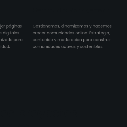
Community Management
ojar páginas
Gestionamos, dinamizamos y hacemos
digitales.
crecer comunidades online. Estrategia,
imizado para
contenido y moderación para construir
lidad.
comunidades activas y sostenibles.
os proyectos
reales.