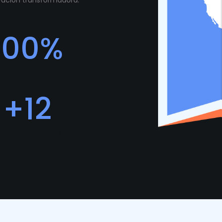
ovación transformadora.
100
%
edback Positivo
+
12
rogramadores