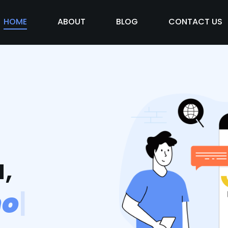
HOME
ABOUT
BLOG
CONTACT US
,
m
o
s
v
i
d
|