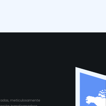
munidad
lizadas, meticulosamente