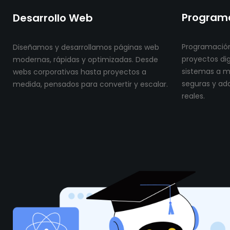
Programa
Desarrollo Web
Programación
Diseñamos y desarrollamos páginas web
proyectos dig
modernas, rápidas y optimizadas. Desde
sistemas a me
webs corporativas hasta proyectos a
seguras y ad
medida, pensados para convertir y escalar.
reales.