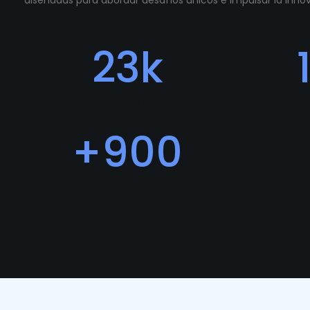
diseñadas para abordar desafíos únicos e impulsar la inn
23
k
Descargas
Fe
+
900
Usuarios
P