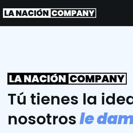
Tú tienes la idea
l
e
d
a
nosotros