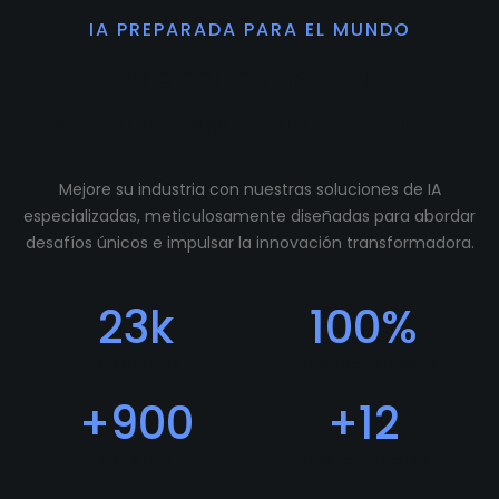
IA PREPARADA PARA EL MUNDO
Preparamos tu
comunidad para crecer.
Mejore su industria con nuestras soluciones de IA
especializadas, meticulosamente diseñadas para abordar
desafíos únicos e impulsar la innovación transformadora.
23
k
100
%
Descargas
Feedback Positivo
+
900
+
12
Usuarios
Programadores