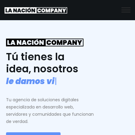
Tú tienes la
idea, nosotros
l
e
d
a
m
o
s
v
i
d
a
.
|
Tu agencia de soluciones digitales
especializada en desarrollo web,
servidores y comunidades que funcionan
de verdad.