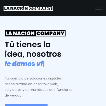
Tú tienes la
idea, nosotros
l
e
d
a
m
o
s
v
i
d
a
.
|
Tu agencia de soluciones digitales
especializada en desarrollo web,
servidores y comunidades que funcionan
de verdad.