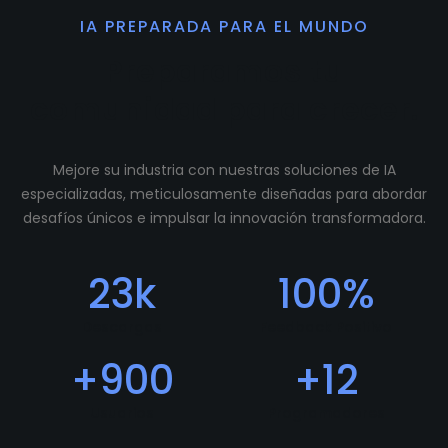
IA PREPARADA PARA EL MUNDO
Preparamos tu
comunidad para crecer.
Mejore su industria con nuestras soluciones de IA
especializadas, meticulosamente diseñadas para abordar
desafíos únicos e impulsar la innovación transformadora.
23
k
100
%
Descargas
Feedback Positivo
+
900
+
12
Usuarios
Programadores