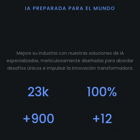
IA PREPARADA PARA EL MUNDO
Preparamos tu
comunidad para crecer.
Mejore su industria con nuestras soluciones de IA
especializadas, meticulosamente diseñadas para abordar
desafíos únicos e impulsar la innovación transformadora.
23
k
100
%
Descargas
Feedback Positivo
+
900
+
12
Usuarios
Programadores