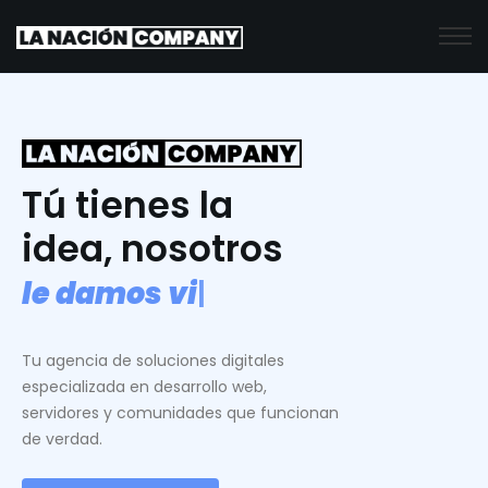
Tú tienes la
idea, nosotros
l
e
d
a
m
o
s
v
i
d
a
.
|
Tu agencia de soluciones digitales
especializada en desarrollo web,
servidores y comunidades que funcionan
de verdad.