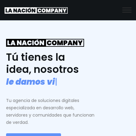
Tú tienes la
idea, nosotros
l
e
d
a
m
o
s
v
i
d
a
.
|
Tu agencia de soluciones digitales
especializada en desarrollo web,
servidores y comunidades que funcionan
de verdad.