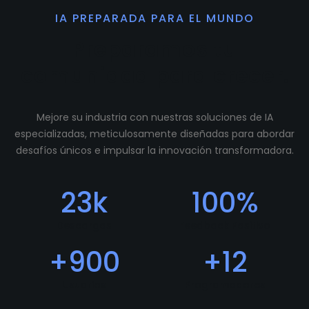
IA PREPARADA PARA EL MUNDO
Preparamos tu
comunidad para crecer.
Mejore su industria con nuestras soluciones de IA
especializadas, meticulosamente diseñadas para abordar
desafíos únicos e impulsar la innovación transformadora.
23
k
100
%
Descargas
Feedback Positivo
+
900
+
12
Usuarios
Programadores