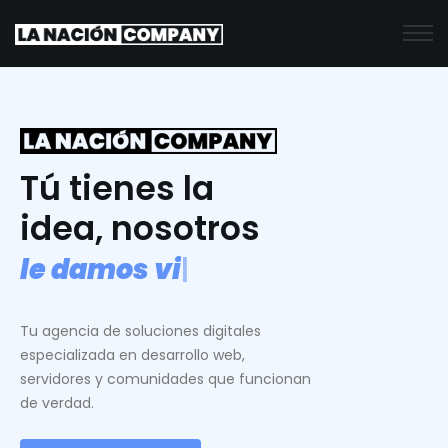
Tú tienes la
idea, nosotros
l
e
d
a
m
o
s
v
i
d
a
.
|
Tu agencia de soluciones digitales
especializada en desarrollo web,
servidores y comunidades que funcionan
de verdad.