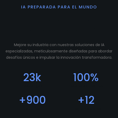
IA PREPARADA PARA EL MUNDO
Preparamos tu
comunidad para crecer.
Mejore su industria con nuestras soluciones de IA
especializadas, meticulosamente diseñadas para abordar
desafíos únicos e impulsar la innovación transformadora.
23
k
100
%
Descargas
Feedback Positivo
+
900
+
12
Usuarios
Programadores