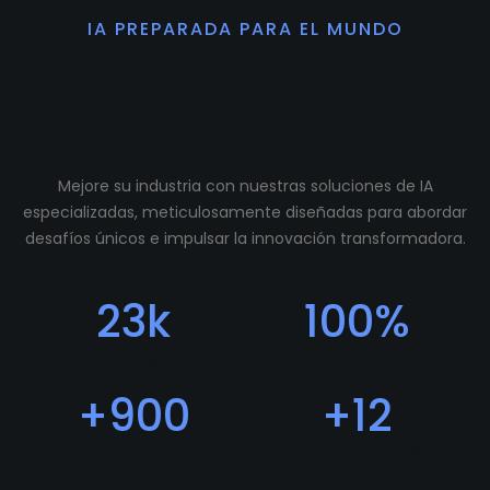
IA PREPARADA PARA EL MUNDO
Preparamos tu
comunidad para crecer.
Mejore su industria con nuestras soluciones de IA
especializadas, meticulosamente diseñadas para abordar
desafíos únicos e impulsar la innovación transformadora.
23
k
100
%
Descargas
Feedback Positivo
+
900
+
12
Usuarios
Programadores