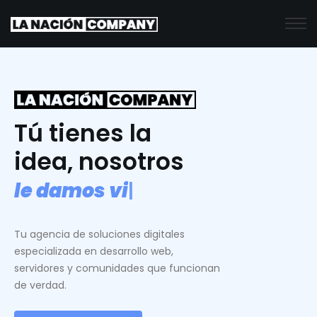
Tú tienes la
idea, nosotros
l
e
d
a
m
o
s
v
i
d
a
.
|
Tu agencia de soluciones digitales
especializada en desarrollo web,
servidores y comunidades que funcionan
de verdad.