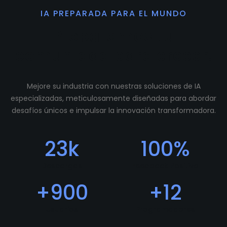
IA PREPARADA PARA EL MUNDO
Preparamos tu
comunidad para crecer.
Mejore su industria con nuestras soluciones de IA
especializadas, meticulosamente diseñadas para abordar
desafíos únicos e impulsar la innovación transformadora.
23
k
100
%
Descargas
Feedback Positivo
+
900
+
12
Usuarios
Programadores