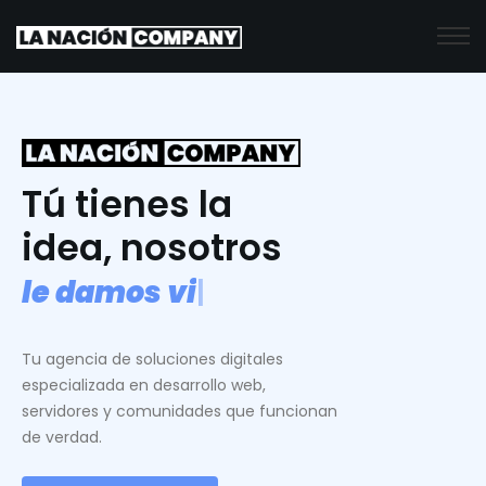
Tú tienes la
idea, nosotros
l
e
d
a
m
o
s
v
i
d
a
.
|
Tu agencia de soluciones digitales
especializada en desarrollo web,
servidores y comunidades que funcionan
de verdad.