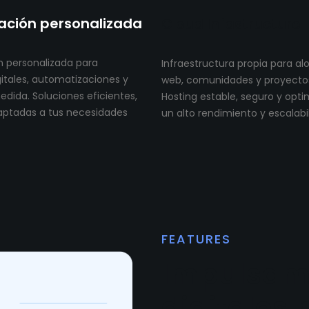
ción personalizada
Cloud Infastructure
 personalizada para
Infraestructura propia para al
itales, automatizaciones y
web, comunidades y proyectos 
dida. Soluciones eficientes,
Hosting estable, seguro y opt
aptadas a tus necesidades
un alto rendimiento y escalabi
FEATURES
Impulsam
digitales 