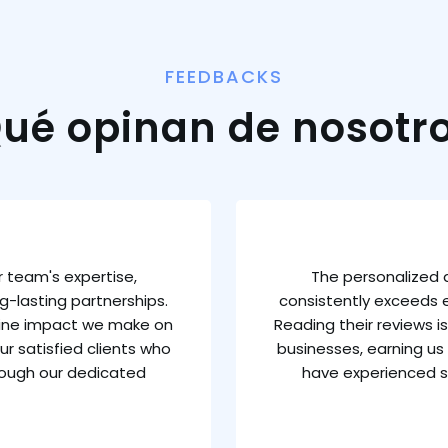
FEEDBACKS
ué opinan de nosotr
 team's expertise,
The personalized 
g-lasting partnerships.
consistently exceeds e
uine impact we make on
Reading their reviews 
ur satisfied clients who
businesses, earning us 
rough our dedicated
have experienced s