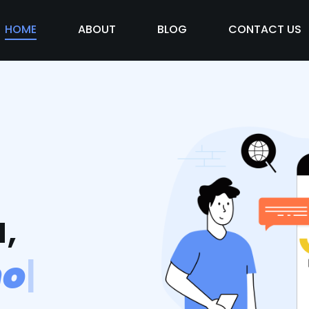
HOME
ABOUT
BLOG
CONTACT US
,
m
o
s
v
i
d
|