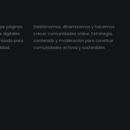
Community Management
ojar páginas
Gestionamos, dinamizamos y hacemos
digitales.
crecer comunidades online. Estrategia,
imizado para
contenido y moderación para construir
lidad.
comunidades activas y sostenibles.
os proyectos
reales.