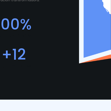
ovación transformadora.
100
%
edback Positivo
+
12
rogramadores