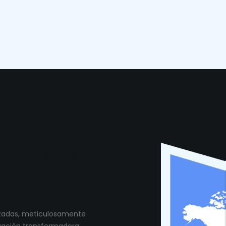
munidad
lizadas, meticulosamente