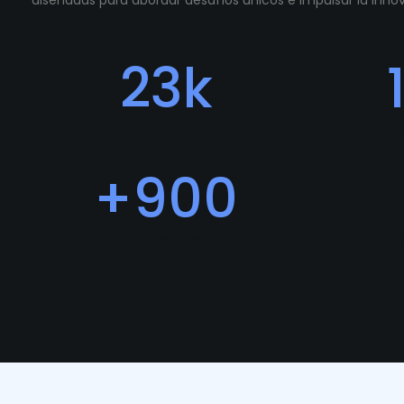
diseñadas para abordar desafíos únicos e impulsar la inn
23
k
Descargas
Fe
+
900
Usuarios
P