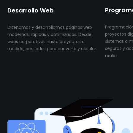
Programa
Desarrollo Web
Programación
Diseñamos y desarrollamos páginas web
proyectos dig
modernas, rápidas y optimizadas. Desde
sistemas a me
webs corporativas hasta proyectos a
seguras y ad
medida, pensados para convertir y escalar.
reales.