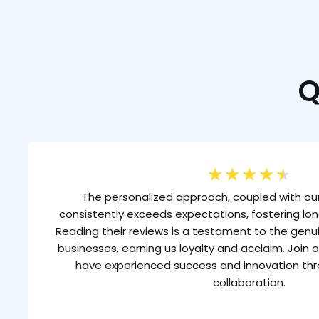
Q
★
★
★
★
★
The personalized approach, coupled with our
consistently exceeds expectations, fostering lon
Reading their reviews is a testament to the gen
businesses, earning us loyalty and acclaim. Join o
have experienced success and innovation th
collaboration.