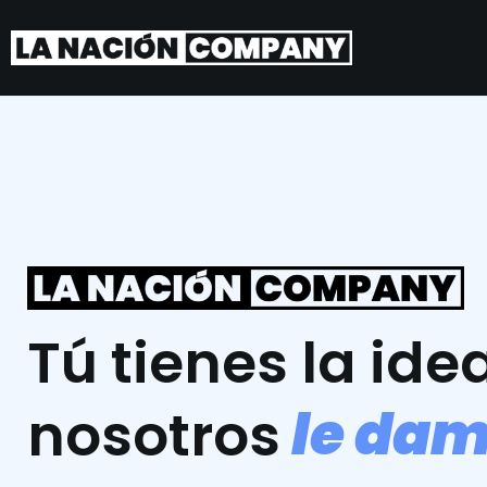
Tú tienes la idea
l
e
d
a
nosotros