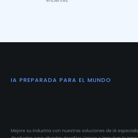
eficientes.
IA PREPARADA PARA EL MUNDO
Preparamos tu co
para crecer.
Mejore su industria con nuestras soluciones de IA especia