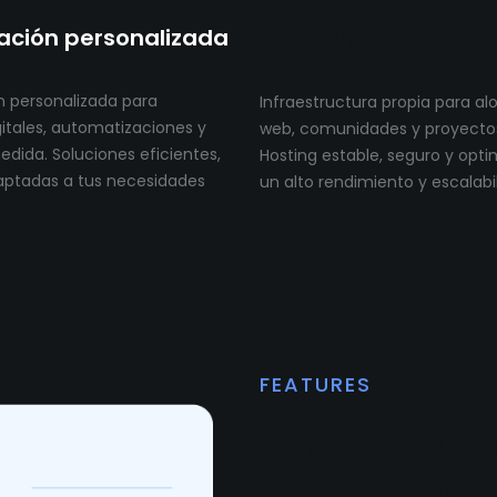
ción personalizada
Cloud Infastructure
 personalizada para
Infraestructura propia para al
itales, automatizaciones y
web, comunidades y proyectos 
dida. Soluciones eficientes,
Hosting estable, seguro y opt
aptadas a tus necesidades
un alto rendimiento y escalabi
FEATURES
Impulsam
digitales 