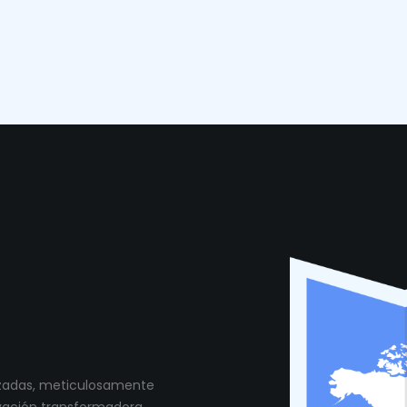
munidad
lizadas, meticulosamente