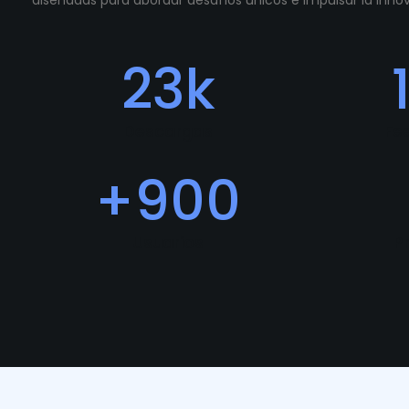
diseñadas para abordar desafíos únicos e impulsar la inn
23
k
Descargas
Fe
+
900
Usuarios
P