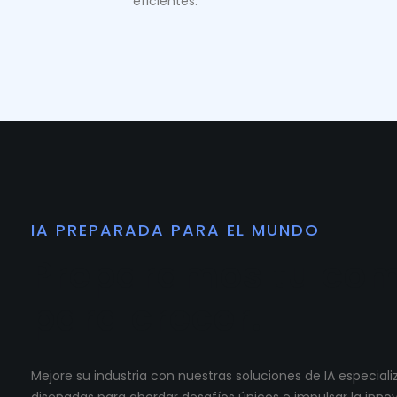
eficientes.
IA PREPARADA PARA EL MUNDO
Preparamos tu co
para crecer.
Mejore su industria con nuestras soluciones de IA especia