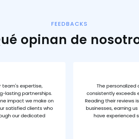
FEEDBACKS
ué opinan de nosotr
 team's expertise,
The personalized 
g-lasting partnerships.
consistently exceeds e
uine impact we make on
Reading their reviews 
ur satisfied clients who
businesses, earning us 
rough our dedicated
have experienced s