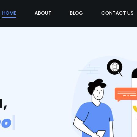
HOME
ABOUT
BLOG
CONTACT US
,
m
o
s
v
i
d
|