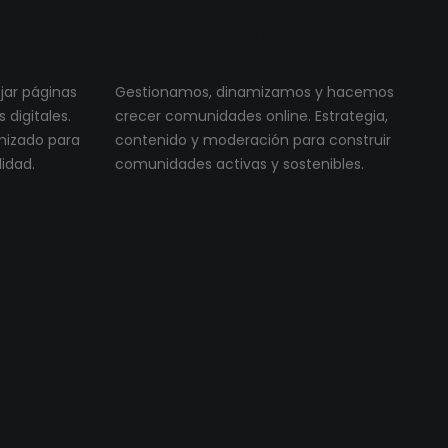
Community Management
ojar páginas
Gestionamos, dinamizamos y hacemos
digitales.
crecer comunidades online. Estrategia,
imizado para
contenido y moderación para construir
lidad.
comunidades activas y sostenibles.
os proyectos
reales.