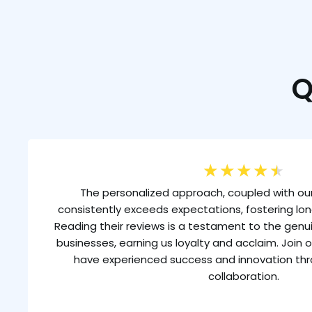
Q
★
★
★
★
★
The personalized approach, coupled with our
consistently exceeds expectations, fostering lon
Reading their reviews is a testament to the gen
businesses, earning us loyalty and acclaim. Join o
have experienced success and innovation th
collaboration.