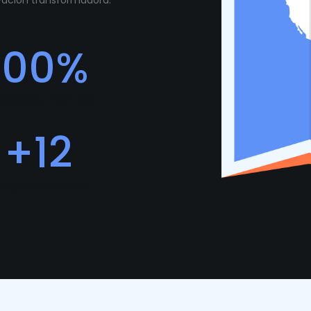
ovación transformadora.
100
%
edback Positivo
+
12
rogramadores