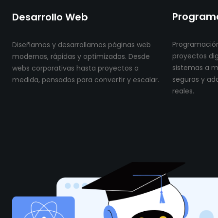
Programa
Desarrollo Web
Programación
Diseñamos y desarrollamos páginas web
proyectos dig
modernas, rápidas y optimizadas. Desde
sistemas a me
webs corporativas hasta proyectos a
seguras y ad
medida, pensados para convertir y escalar.
reales.