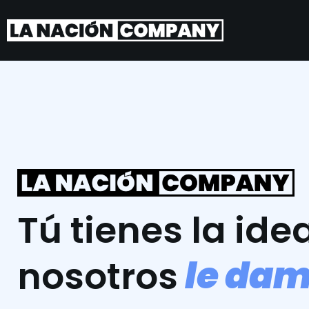
Tú tienes la idea
l
e
d
a
nosotros