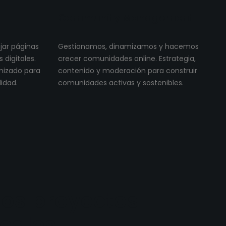
Community Management
ojar páginas
Gestionamos, dinamizamos y hacemos
digitales.
crecer comunidades online. Estrategia,
imizado para
contenido y moderación para construir
lidad.
comunidades activas y sostenibles.
os proyectos
reales.