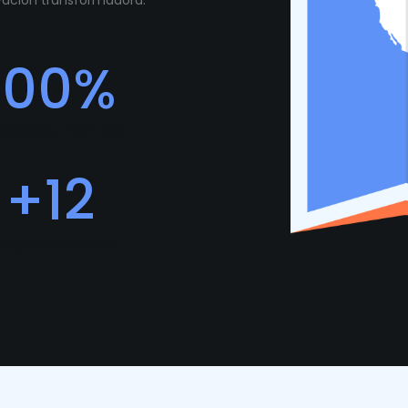
ovación transformadora.
100
%
edback Positivo
+
12
rogramadores