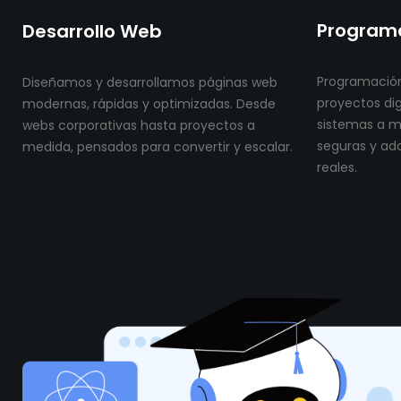
Programa
Desarrollo Web
Programación
Diseñamos y desarrollamos páginas web
proyectos dig
modernas, rápidas y optimizadas. Desde
sistemas a me
webs corporativas hasta proyectos a
seguras y ad
medida, pensados para convertir y escalar.
reales.