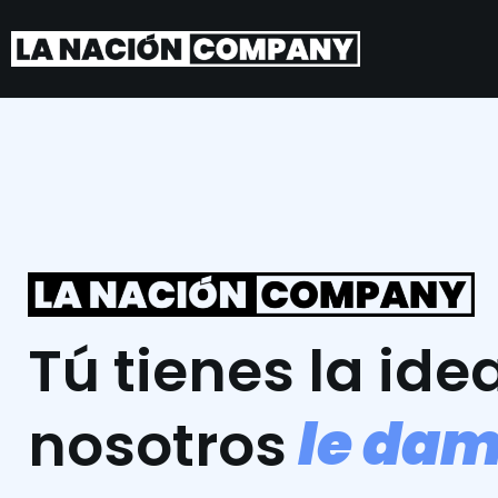
Tú tienes la idea
l
e
d
a
nosotros