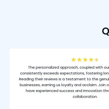
Q
★
★
★
★
★
The personalized approach, coupled with our
consistently exceeds expectations, fostering lon
Reading their reviews is a testament to the gen
businesses, earning us loyalty and acclaim. Join o
have experienced success and innovation th
collaboration.