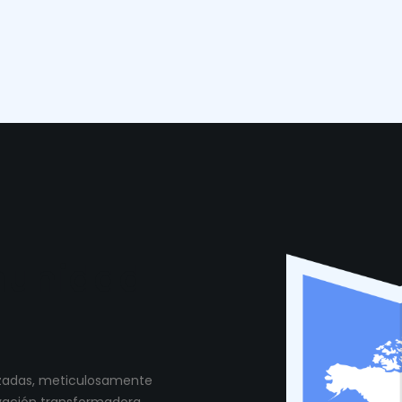
munidad
lizadas, meticulosamente