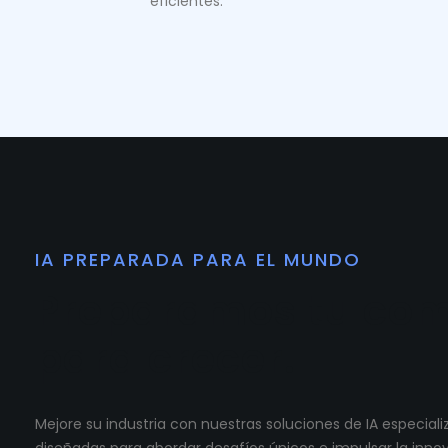
eficientes.
IA PREPARADA PARA EL MUNDO
Preparamos tu co
para crecer.
Mejore su industria con nuestras soluciones de IA especia