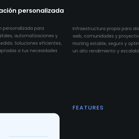
ción personalizada
Cloud Infastructure
 personalizada para
Infraestructura propia para al
itales, automatizaciones y
web, comunidades y proyectos 
dida. Soluciones eficientes,
Hosting estable, seguro y opt
aptadas a tus necesidades
un alto rendimiento y escalabi
FEATURES
Impulsam
digitales 