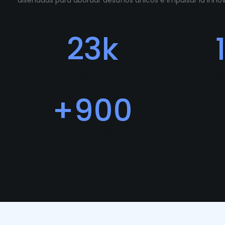
diseñadas para abordar desafíos únicos e impulsar la inn
23
k
Descargas
Fe
+
900
Usuarios
P