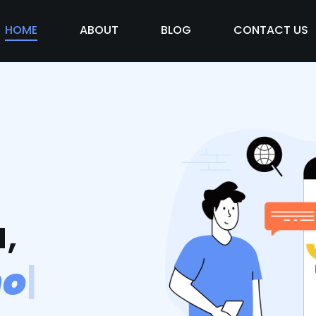
HOME
ABOUT
BLOG
CONTACT US
,
m
o
s
v
i
d
|