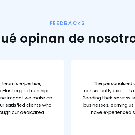
FEEDBACKS
ué opinan de nosotr
 team's expertise,
The personalized 
g-lasting partnerships.
consistently exceeds e
uine impact we make on
Reading their reviews 
ur satisfied clients who
businesses, earning us 
rough our dedicated
have experienced s