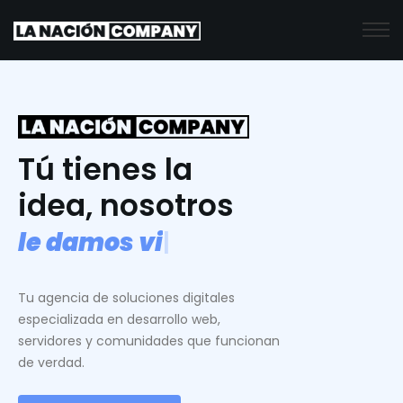
Tú tienes la
idea, nosotros
l
e
d
a
m
o
s
v
i
d
a
.
|
Tu agencia de soluciones digitales
especializada en desarrollo web,
servidores y comunidades que funcionan
de verdad.