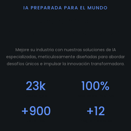
IA PREPARADA PARA EL MUNDO
Preparamos tu
comunidad para crecer.
Mejore su industria con nuestras soluciones de IA
especializadas, meticulosamente diseñadas para abordar
desafíos únicos e impulsar la innovación transformadora.
23
k
100
%
Descargas
Feedback Positivo
+
900
+
12
Usuarios
Programadores