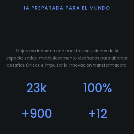
IA PREPARADA PARA EL MUNDO
Preparamos tu
comunidad para crecer.
Mejore su industria con nuestras soluciones de IA
especializadas, meticulosamente diseñadas para abordar
desafíos únicos e impulsar la innovación transformadora.
23
k
100
%
Descargas
Feedback Positivo
+
900
+
12
Usuarios
Programadores