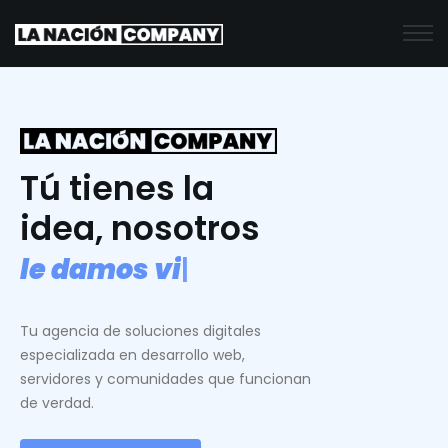
Tú tienes la
idea, nosotros
l
e
d
a
m
o
s
v
i
d
a
.
|
Tu agencia de soluciones digitales
especializada en desarrollo web,
servidores y comunidades que funcionan
de verdad.