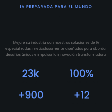
IA PREPARADA PARA EL MUNDO
Preparamos tu
comunidad para crecer.
Mejore su industria con nuestras soluciones de IA
especializadas, meticulosamente diseñadas para abordar
desafíos únicos e impulsar la innovación transformadora.
23
k
100
%
Descargas
Feedback Positivo
+
900
+
12
Usuarios
Programadores