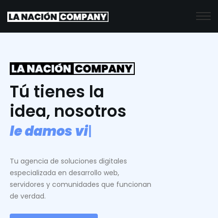
Tú tienes la
idea, nosotros
l
e
d
a
m
o
s
v
i
d
a
.
|
Tu agencia de soluciones digitales
especializada en desarrollo web,
servidores y comunidades que funcionan
de verdad.