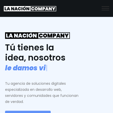
Tú tienes la
idea, nosotros
l
e
d
a
m
o
s
v
i
d
a
.
|
Tu agencia de soluciones digitales
especializada en desarrollo web,
servidores y comunidades que funcionan
de verdad.