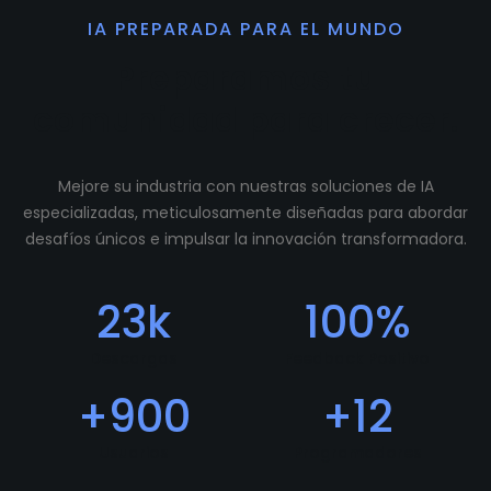
IA PREPARADA PARA EL MUNDO
Preparamos tu
comunidad para crecer.
Mejore su industria con nuestras soluciones de IA
especializadas, meticulosamente diseñadas para abordar
desafíos únicos e impulsar la innovación transformadora.
23
k
100
%
Descargas
Feedback Positivo
+
900
+
12
Usuarios
Programadores