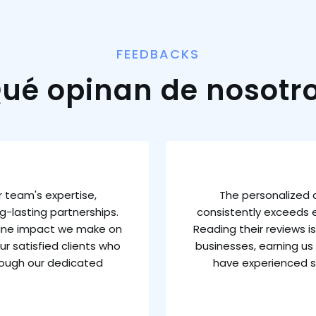
FEEDBACKS
ué opinan de nosotr
 team's expertise,
The personalized 
g-lasting partnerships.
consistently exceeds e
uine impact we make on
Reading their reviews 
ur satisfied clients who
businesses, earning us 
rough our dedicated
have experienced s