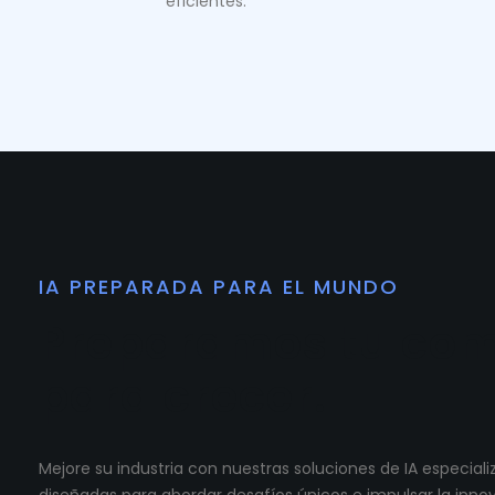
eficientes.
IA PREPARADA PARA EL MUNDO
Preparamos tu co
para crecer.
Mejore su industria con nuestras soluciones de IA especia