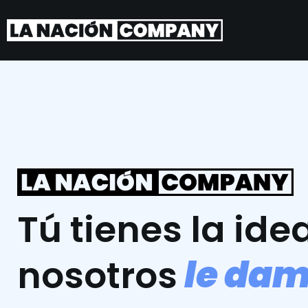
Tú tienes la idea
l
e
d
a
nosotros