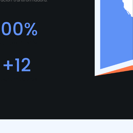
ovación transformadora.
100
%
edback Positivo
+
12
rogramadores