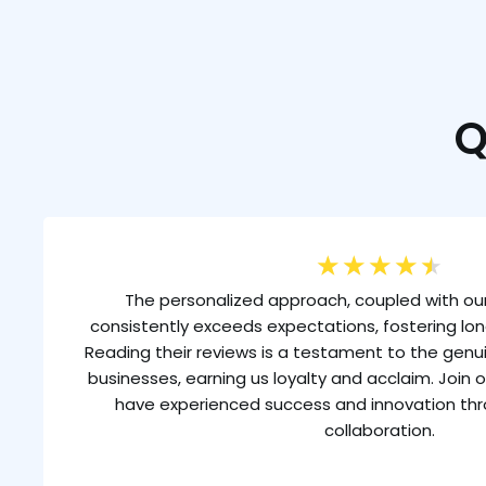
Q
★
★
★
★
★
The personalized approach, coupled with our
consistently exceeds expectations, fostering lon
Reading their reviews is a testament to the gen
businesses, earning us loyalty and acclaim. Join o
have experienced success and innovation th
collaboration.