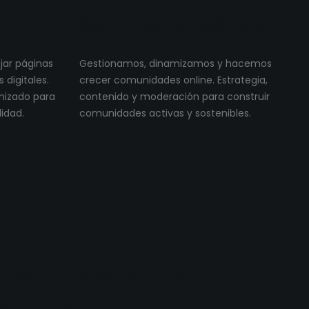
Community Management
ojar páginas
Gestionamos, dinamizamos y hacemos
digitales.
crecer comunidades online. Estrategia,
imizado para
contenido y moderación para construir
lidad.
comunidades activas y sostenibles.
os proyectos
reales.