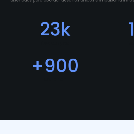
diseñadas para abordar desafíos únicos e impulsar la inn
23
k
Descargas
Fe
+
900
Usuarios
P