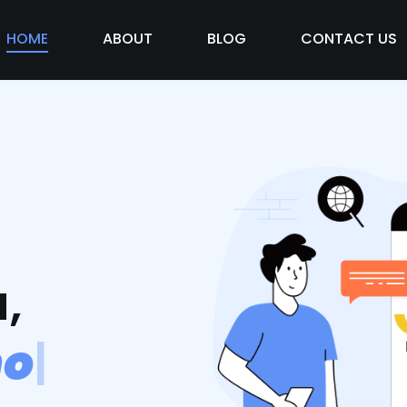
HOME
ABOUT
BLOG
CONTACT US
,
m
o
s
v
i
d
|