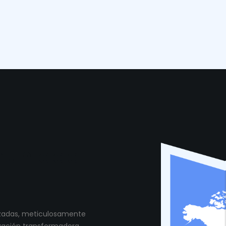
munidad
lizadas, meticulosamente