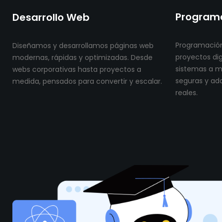
Programa
Desarrollo Web
Programación
Diseñamos y desarrollamos páginas web
proyectos dig
modernas, rápidas y optimizadas. Desde
sistemas a me
webs corporativas hasta proyectos a
seguras y ad
medida, pensados para convertir y escalar.
reales.