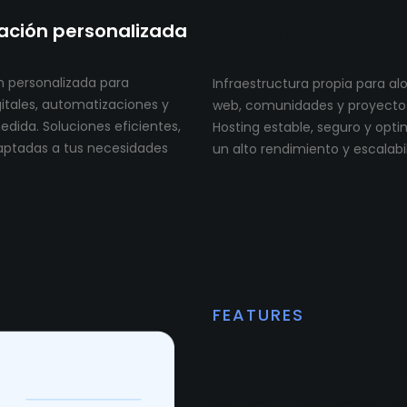
ción personalizada
Cloud Infastructure
 personalizada para
Infraestructura propia para al
itales, automatizaciones y
web, comunidades y proyectos 
dida. Soluciones eficientes,
Hosting estable, seguro y opt
aptadas a tus necesidades
un alto rendimiento y escalabi
FEATURES
Impulsam
digitales 