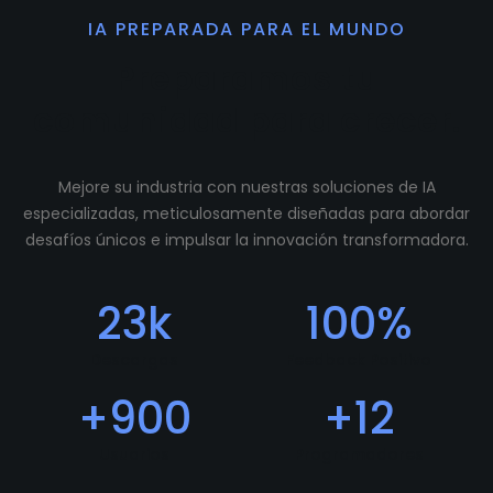
IA PREPARADA PARA EL MUNDO
Preparamos tu
comunidad para crecer.
Mejore su industria con nuestras soluciones de IA
especializadas, meticulosamente diseñadas para abordar
desafíos únicos e impulsar la innovación transformadora.
23
k
100
%
Descargas
Feedback Positivo
+
900
+
12
Usuarios
Programadores