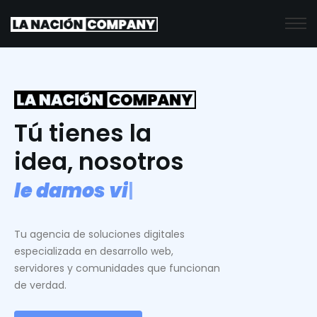
Tú tienes la
idea, nosotros
l
e
d
a
m
o
s
v
i
d
a
.
|
Tu agencia de soluciones digitales
especializada en desarrollo web,
servidores y comunidades que funcionan
de verdad.