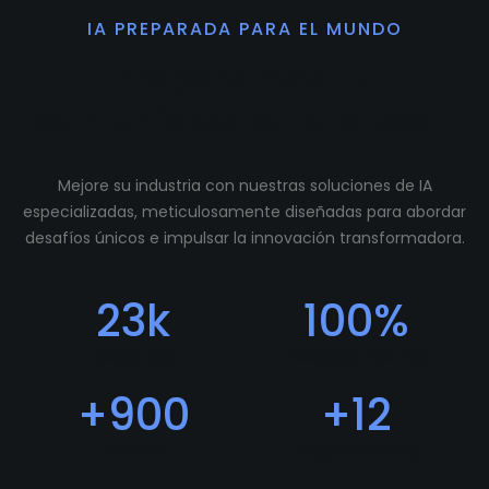
IA PREPARADA PARA EL MUNDO
Preparamos tu
comunidad para crecer.
Mejore su industria con nuestras soluciones de IA
especializadas, meticulosamente diseñadas para abordar
desafíos únicos e impulsar la innovación transformadora.
23
k
100
%
Descargas
Feedback Positivo
+
900
+
12
Usuarios
Programadores