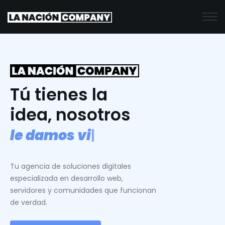
Tú tienes la
idea, nosotros
l
e
d
a
m
o
s
v
i
d
a
.
|
Tu agencia de soluciones digitales
especializada en desarrollo web,
servidores y comunidades que funcionan
de verdad.