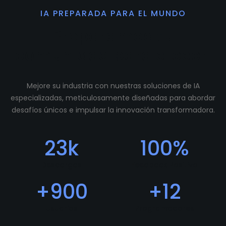
IA PREPARADA PARA EL MUNDO
Preparamos tu
comunidad para crecer.
Mejore su industria con nuestras soluciones de IA
especializadas, meticulosamente diseñadas para abordar
desafíos únicos e impulsar la innovación transformadora.
23
k
100
%
Descargas
Feedback Positivo
+
900
+
12
Usuarios
Programadores