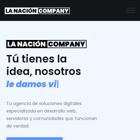
Tú tienes la
idea, nosotros
l
e
d
a
m
o
s
v
i
d
a
.
|
Tu agencia de soluciones digitales
especializada en desarrollo web,
servidores y comunidades que funcionan
de verdad.